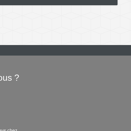
ous ?
ays chez