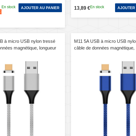
En stock
En stock
13,89 €
AJOUTER AU PANIER
AJOUTER 
 à micro USB nylon tressé
M11 5A USB à micro USB nylo
onnées magnétique, longueur
câble de données magnétique, 
m (argent)
de câble: 1m (bleu)