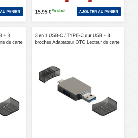
En stock
15,95 €
AU PANIER
AJOUTER AU PANIER
B + 8
3 en 1 USB-C / TYPE-C sur USB + 8
rte de carte
broches Adaptateur OTG Lecteur de carte
de carte TF / SD (ternissure)