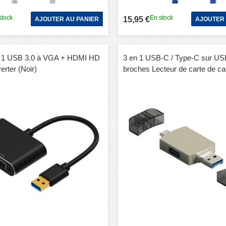
stock
En stock
15,95 €
AJOUTER AU PANIER
AJOUTER 
n 1 USB 3.0 à VGA + HDMI HD
3 en 1 USB-C / Type-C sur US
rter (Noir)
broches Lecteur de carte de ca
TF / SD (or)