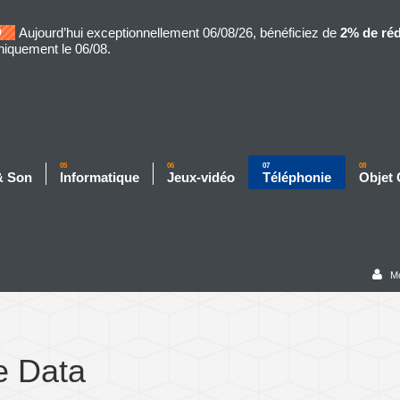
Aujourd’hui exceptionnellement 06/08/26, bénéficiez de
2% de ré
niquement le 06/08.
05
06
07
08
& Son
Informatique
Jeux-vidéo
Téléphonie
Objet
M
e Data