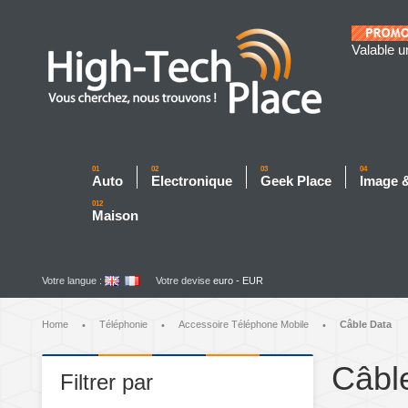
Valable u
01
02
03
04
Auto
Electronique
Geek Place
Image 
012
Maison
Votre langue :
Votre devise
euro - EUR
Home
Téléphonie
Accessoire Téléphone Mobile
Câble Data
•
•
•
Câbl
Filtrer par