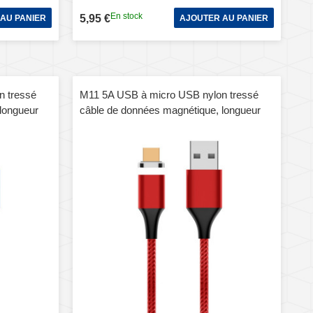
En stock
5,95 €
AU PANIER
AJOUTER AU PANIER
n tressé
M11 5A USB à micro USB nylon tressé
longueur
câble de données magnétique, longueur
de câble: 1m (rouge)