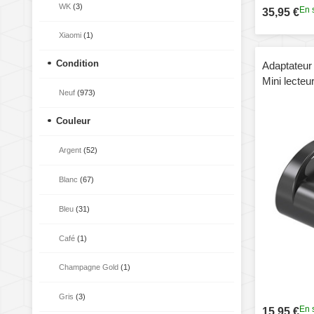
WK
(3)
En 
35,95 €
Xiaomi
(1)
Condition
Adaptateur
Mini lecteu
Neuf
(973)
Couleur
Argent
(52)
Blanc
(67)
Bleu
(31)
Café
(1)
Champagne Gold
(1)
Gris
(3)
En 
15,95 €