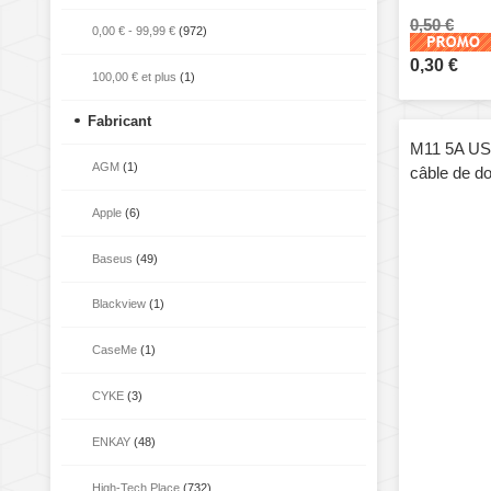
0,50 €
0,00 €
-
99,99 €
(972)
0,30 €
100,00 €
et plus
(1)
Fabricant
M11 5A USB
AGM
(1)
câble de d
de câble: 1
Apple
(6)
Baseus
(49)
Blackview
(1)
CaseMe
(1)
CYKE
(3)
ENKAY
(48)
High-Tech Place
(732)