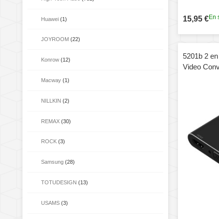
En 
15,95 €
Huawei
(1)
JOYROOM
(22)
5201b 2 e
Konrow
(12)
Video Conve
Macway
(1)
NILLKIN
(2)
REMAX
(30)
ROCK
(3)
Samsung
(28)
TOTUDESIGN
(13)
USAMS
(3)