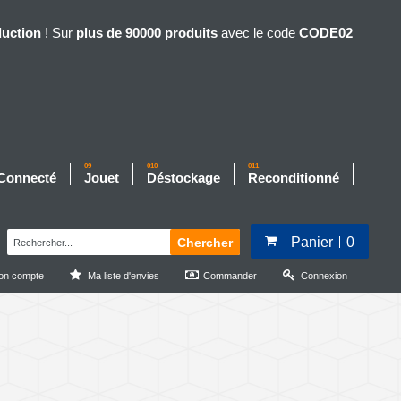
duction
! Sur
plus de 90000 produits
avec le code
CODE02
09
010
011
 Connecté
Jouet
Déstockage
Reconditionné
Panier
0
Chercher
on compte
Ma liste d'envies
Commander
Connexion