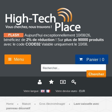
Aujourd’hui exceptionnellement 10/08/26,
bénéficiez de
2% de réduction
! Sur
plus de 90000 produits
avec le code
CODE02
Valable uniquement le 10/08.
Menu
Panier
0
Chercher
Votre langue :
Votre devise
euro - EUR
Home
Maison
Gros électroménager
Lave-vaisselle avec
•
•
•
panneau décoratif