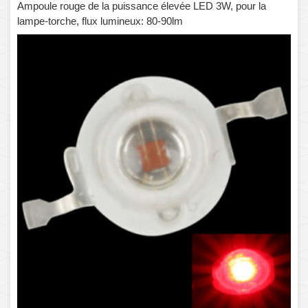
Ampoule rouge de la puissance élevée LED 3W, pour la
lampe-torche, flux lumineux: 80-90lm