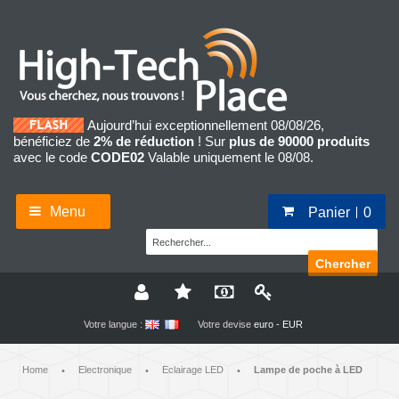
Aujourd’hui exceptionnellement 08/08/26,
bénéficiez de
2% de réduction
! Sur
plus de 90000 produits
avec le code
CODE02
Valable uniquement le 08/08.
Menu
Panier
0
Chercher
Votre langue :
Votre devise
euro - EUR
Home
Electronique
Eclairage LED
Lampe de poche à LED
•
•
•