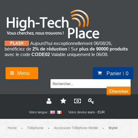
Aujourd’hui exceptionnellement 06/08/26,
bénéficiez de
2% de réduction
! Sur
plus de 90000 produits
avec le code
CODE02
Valable uniquement le 06/08.
Menu
Panier
0
Chercher
Votre langue :
Votre devise
euro - EUR
Home
Téléphonie
Accessoire Téléphone Mobile
Stylet
•
•
•