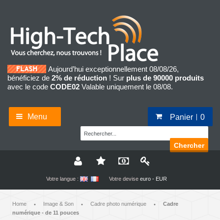
Aujourd’hui exceptionnellement 08/08/26,
bénéficiez de
2% de réduction
! Sur
plus de 90000 produits
avec le code
CODE02
Valable uniquement le 08/08.
Menu
Panier
0
Chercher
Votre langue :
Votre devise
euro - EUR
Home
Image & Son
Cadre photo numérique
Cadre
•
•
•
numérique - de 11 pouces