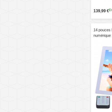
En
139,99 €
14 pouces 
numérique 
télécommand
MP4 / lecte