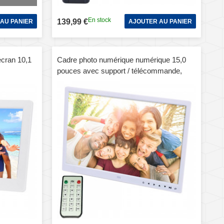
En stock
139,99 €
AU PANIER
AJOUTER AU PANIER
cran 10,1
Cadre photo numérique numérique 15,0
pouces avec support / télécommande,
Réveil /
Allwinner, support USB / carte SD entrée /
lanc)
OTG (blanc)