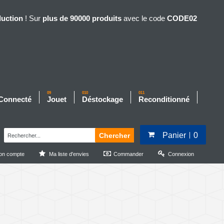
duction
! Sur
plus de 90000 produits
avec le code
CODE02
09
010
011
 Connecté
Jouet
Déstockage
Reconditionné
Panier
0
Chercher
on compte
Ma liste d'envies
Commander
Connexion