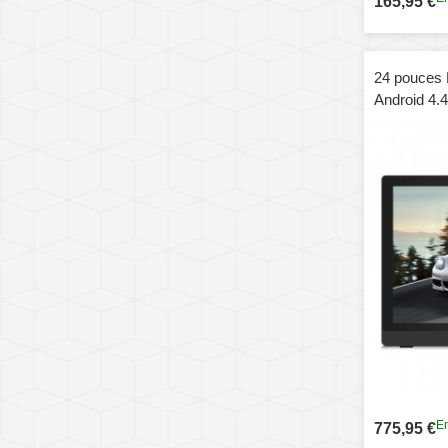
165,95 €
24 pouces 
Android 4.
support, Q
RK3188, RA
en charge 
OTG (noir)
En
775,95 €