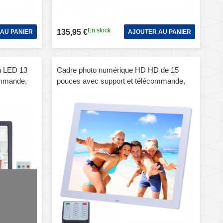
En stock
135,95 €
AU PANIER
AJOUTER AU PANIER
n LED 13
Cadre photo numérique HD HD de 15
ommande,
pouces avec support et télécommande,
/ MMC et
Allwinner, Réveil / MP3 / MP4 / Lecteur de
film (Blanc)