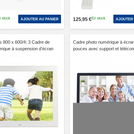
 stock
En stock
125,95 €
AJOUTER AU PANIER
AJOUTER 
s 800 x 600/4: 3 Cadre de
Cadre photo numérique à écra
rique à suspension d'écran
pouces avec support et téléc
support et télécommande,
Allwinner F16, carte SD / MS 
 / MicroSD / MMC / Micro USB
USB (noir)
ash USB (blanc)