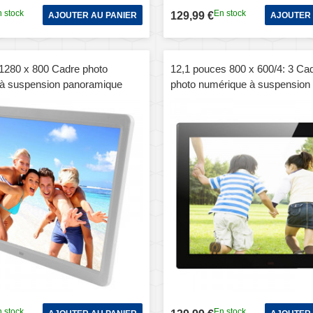
 stock
En stock
129,99 €
AJOUTER AU PANIER
AJOUTER 
1280 x 800 Cadre photo
12,1 pouces 800 x 600/4: 3 Ca
à suspension panoramique
photo numérique à suspension 
avec support et télécommande,
CCFL avec support et téléco
 / MicroSD / MMC / MS / XD /
support SD / MicroSD / MMC 
Disk (Blanc)
/ disque flash USB (noir)
 stock
En stock