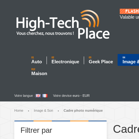
Valable u
01
02
03
04
Auto
Electronique
Geek Place
Image 
012
Maison
Votre langue :
Votre devise
euro - EUR
Home
Image & Son
Cadre photo numérique
•
•
Cadr
Filtrer par