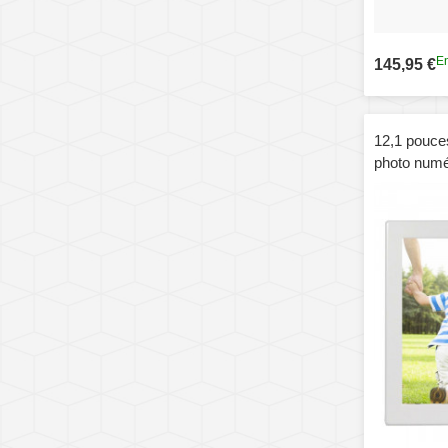
En
145,95 €
12,1 pouce
photo numé
CCFL avec 
support SD
/ disque fl