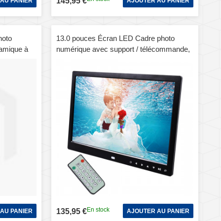
145,95 €
AU PANIER
AJOUTER AU PANIER
hoto
13.0 pouces Écran LED Cadre photo
amique à
numérique avec support / télécommande,
lécommande,
Allwinner, prise USB / carte SD entrée /
 MS / XD /
OTG (noir)
En stock
135,95 €
AU PANIER
AJOUTER AU PANIER