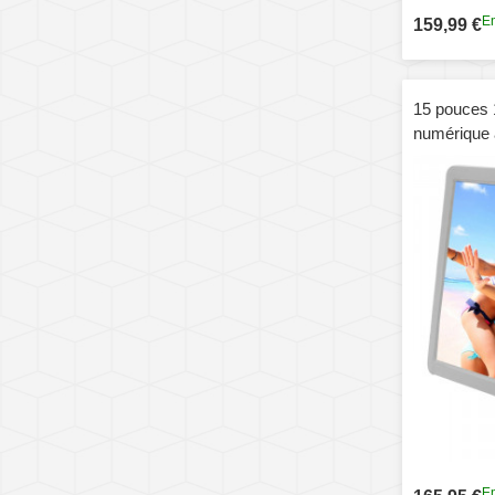
En
159,99 €
15 pouces 
numérique 
LED 16: 9 
Support SD
USB Flash 
En