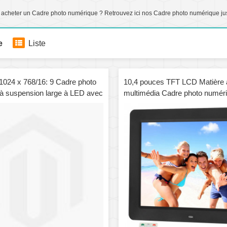
 acheter un Cadre photo numérique ? Retrouvez ici nos Cadre photo numérique ju
e
Liste
1024 x 768/16: 9 Cadre photo
10,4 pouces TFT LCD Matière 
à suspension large à LED avec
multimédia Cadre photo numér
 télécommande, Support SD /
lecteur de musique et de film /
MMC / MS / XD / USB Flash
télécommande, Prise en charg
c)
l'entrée USB / Carte SD, Haut-
stéréo intégré