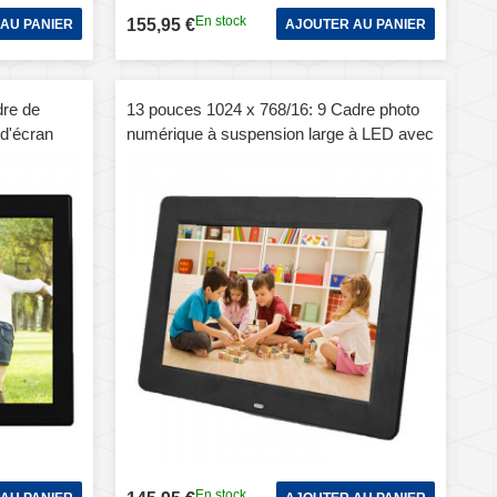
En stock
155,95 €
AU PANIER
AJOUTER AU PANIER
dre de
13 pouces 1024 x 768/16: 9 Cadre photo
d'écran
numérique à suspension large à LED avec
mmande,
support et télécommande, support SD /
/ Micro USB
MicroSD / MMC / MS / XD / disque flash
USB (noir)
En stock