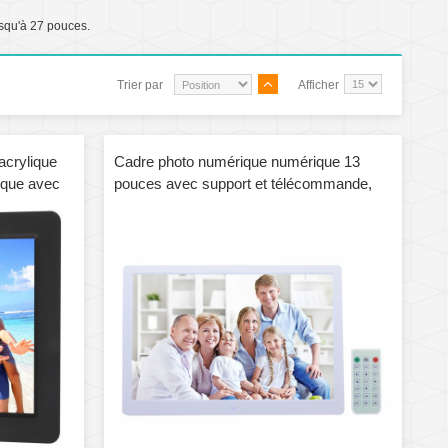
squ'à 27 pouces.
Trier par
Afficher
acrylique
Cadre photo numérique numérique 13
ique avec
pouces avec support et télécommande,
 Fonction de
Allwinner F16, Support SD / MS / MMC
e de
Card et USB (Blanc)
parleur