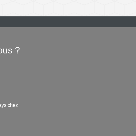
ous ?
ays chez