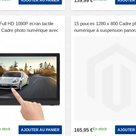
139,99 €
AJOUTER AU PANIER
AJOUTER 
Full HD 1080P écran tactile
15 pouces 1280 x 800 Cadre p
4 Cadre photo numérique avec
numérique à suspension panor
uad Core Cortex A9 1.6G,
LED 16: 9 avec support et té
M: 1 Go, ROM: 8 Go, prise
support SD / MicroSD / MMC /
Bluetooth, WiFi, carte SD, USB
disque flash USB (noir)
 stock
En stock
165,95 €
AJOUTER AU PANIER
AJOUTER 