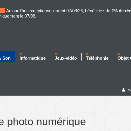
Aujourd’hui exceptionnellement 07/08/26, bénéficiez de
2% de ré
niquement le 07/08.
05
06
07
08
& Son
Informatique
Jeux-vidéo
Téléphonie
Objet
M
e photo numérique