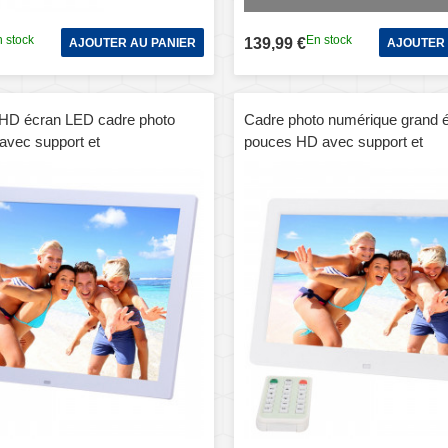
 stock
En stock
139,99 €
AJOUTER AU PANIER
AJOUTER 
HD écran LED cadre photo
Cadre photo numérique grand é
avec support et
pouces HD avec support et
e, Allwinner, réveil / MP3 /
télécommande, Allwinner E200, 
ur de film (blanc)
MP3 / MP4 / Lecteur de film (b