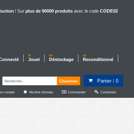
duction
! Sur
plus de 90000 produits
avec le code
CODE02
09
010
011
 Connecté
Jouet
Déstockage
Reconditionné
Panier
0
Chercher
on compte
Ma liste d'envies
Commander
Connexion