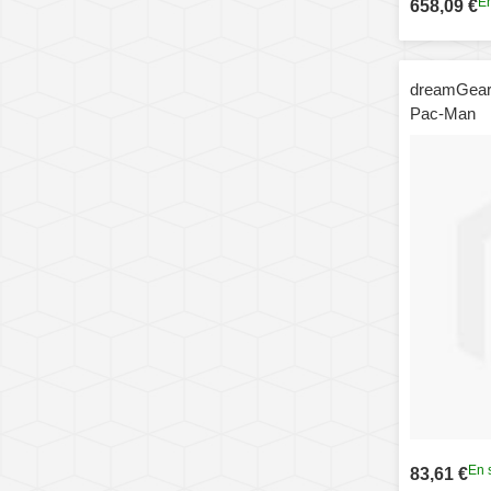
En
658,09 €
dreamGear 
Pac-Man
En 
83,61 €