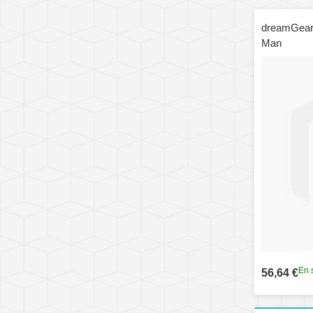
dreamGear
Man
En 
56,64 €