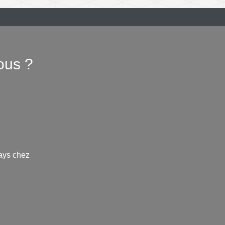
ous ?
ays chez