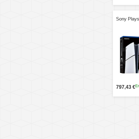
Sony Playst
En
797,43 €