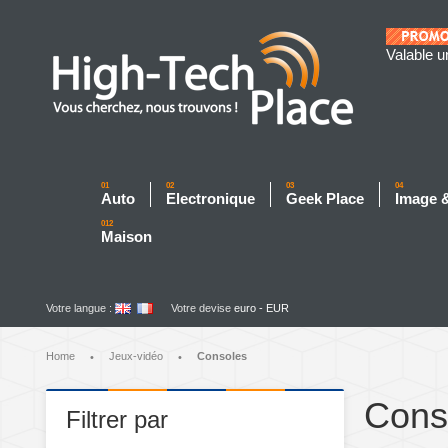
Valable u
01
02
03
04
Auto
Electronique
Geek Place
Image 
012
Maison
Votre langue :
Votre devise
euro - EUR
Home
Jeux-vidéo
Consoles
•
•
Cons
Filtrer par