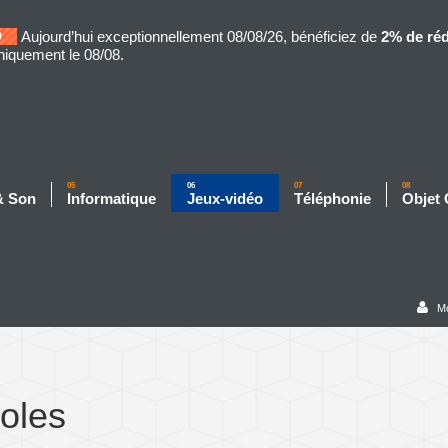
Aujourd’hui exceptionnellement 08/08/26, bénéficiez de
2% de ré
niquement le 08/08.
05
06
07
08
& Son
Informatique
Jeux-vidéo
Téléphonie
Objet
M
oles