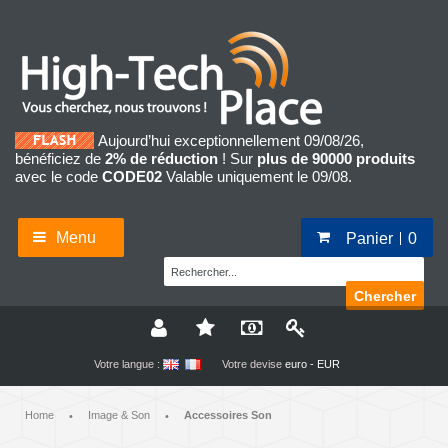
Aujourd’hui exceptionnellement 09/08/26,
bénéficiez de
2% de réduction
! Sur
plus de 90000 produits
avec le code
CODE02
Valable uniquement le 09/08.
Menu
Panier
0
Chercher
Votre langue :
Votre devise
euro - EUR
Home
Image & Son
Accessoires Son
•
•