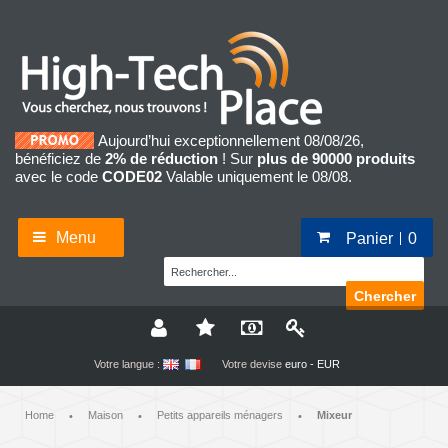
Aujourd’hui exceptionnellement 08/08/26,
bénéficiez de
2% de réduction
! Sur
plus de 90000 produits
avec le code
CODE02
Valable uniquement le 08/08.
Menu
Panier
0
Chercher
Votre langue :
Votre devise
euro - EUR
Home
Maison
Petits appareils ménagers
Mixeur
•
•
•