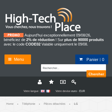
Aujourd’hui exceptionnellement 09/08/26,
bénéficiez de
2% de réduction
! Sur
plus de 90000 produits
avec le code
CODE02
Valable uniquement le 09/08.
Menu
Panier
0
Chercher
Votre langue :
Votre devise
euro - EUR
Home
Téléphonie
Pièces détachées
LG
•
•
•