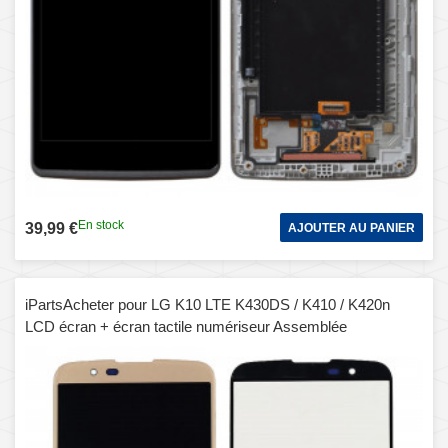
En stock
39,99 €
AJOUTER AU PANIER
iPartsAcheter pour LG K10 LTE K430DS / K410 / K420n
LCD écran + écran tactile numériseur Assemblée