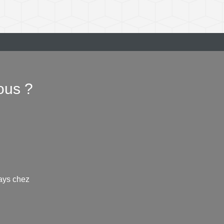
ous ?
ays chez