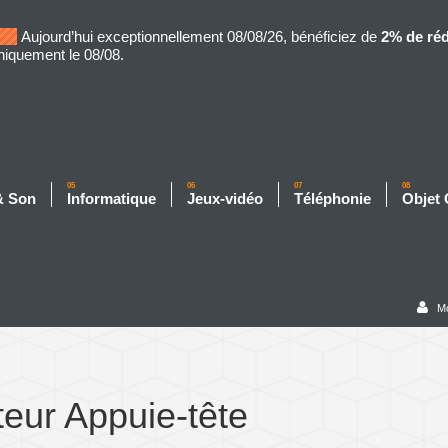
Aujourd’hui exceptionnellement 08/08/26, bénéficiez de
2% de ré
niquement le 08/08.
05
06
07
08
& Son
Informatique
Jeux-vidéo
Téléphonie
Objet
M
eur Appuie-tête