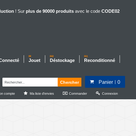
duction
! Sur
plus de 90000 produits
avec le code
CODE02
09
010
011
 Connecté
Jouet
Déstockage
Reconditionné
Panier
0
Chercher
on compte
Ma liste d'envies
Commander
Connexion