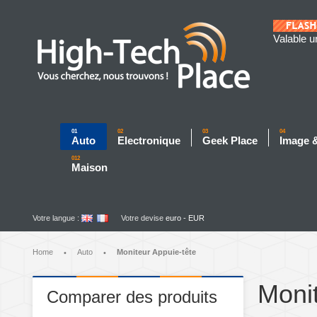
Valable u
01
02
03
04
Auto
Electronique
Geek Place
Image 
012
Maison
Votre langue :
Votre devise
euro - EUR
Home
Auto
Moniteur Appuie-tête
•
•
Monit
Comparer des produits