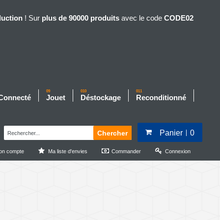
duction
! Sur
plus de 90000 produits
avec le code
CODE02
09
010
011
 Connecté
Jouet
Déstockage
Reconditionné
Panier
0
Chercher
on compte
Ma liste d'envies
Commander
Connexion