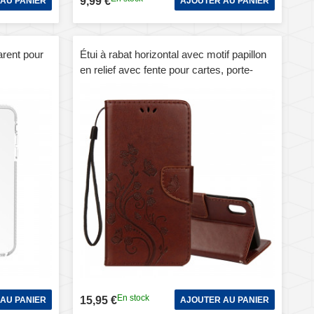
9,99 €
AU PANIER
AJOUTER AU PANIER
arent pour
Étui à rabat horizontal avec motif papillon
en relief avec fente pour cartes, porte-
monnaie et porte-monnaie et lanière pour
iPhone XS Max (marron)
En stock
15,95 €
AU PANIER
AJOUTER AU PANIER