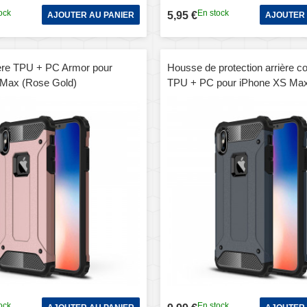
ock
En stock
5,95 €
AJOUTER AU PANIER
AJOUTER 
ère TPU + PC Armor pour
Housse de protection arrière 
 Max (Rose Gold)
TPU + PC pour iPhone XS Max
marine)
ock
En stock