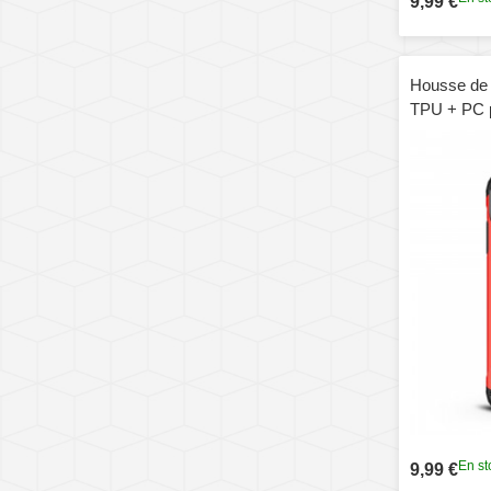
9,99 €
Housse de 
TPU + PC p
En st
9,99 €