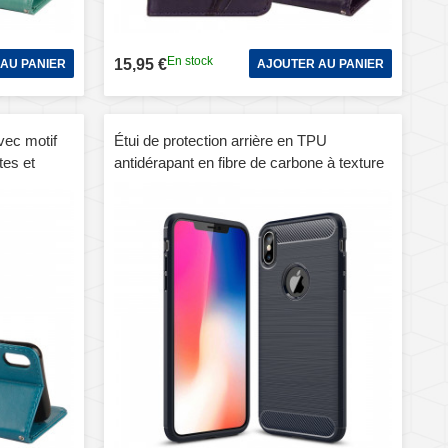
En stock
15,95 €
AU PANIER
AJOUTER AU PANIER
avec motif
Étui de protection arrière en TPU
tes et
antidérapant en fibre de carbone à texture
e pour
brossée pour iPhone XS Max (bleu
marine)