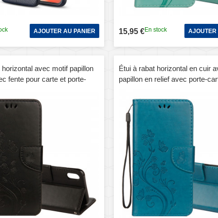
ock
En stock
15,95 €
AJOUTER AU PANIER
AJOUTER 
t horizontal avec motif papillon
Étui à rabat horizontal en cuir 
ec fente pour carte et porte-
papillon en relief avec porte-car
 porte-monnaie pour iPhone XS
porte-monnaie et porte-monnai
iPhone XS Max (bleu)