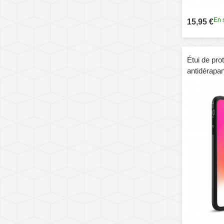
En 
15,95 €
Étui de pro
antidérapan
brossée po