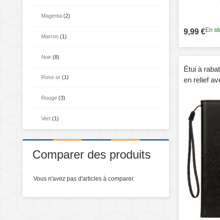
Magenta
(2)
En st
9,99 €
Marron
(1)
Noir
(8)
Étui à raba
Rose or
(1)
en relief av
monnaie et
Rouge
(3)
Max (noir)
Vert
(1)
Comparer des produits
Vous n'avez pas d'articles à comparer.