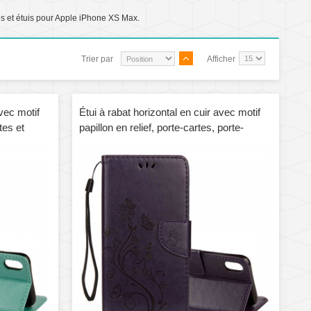
s et étuis pour Apple iPhone XS Max.
Trier par
Afficher
avec motif
Étui à rabat horizontal en cuir avec motif
tes et
papillon en relief, porte-cartes, porte-
e pour
monnaie et porte-monnaie pour iPhone XS
Max (violet foncé)