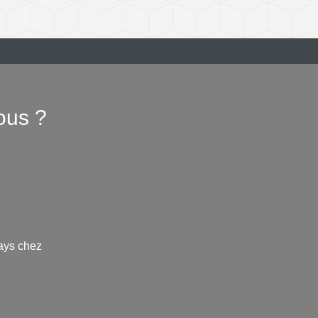
ous ?
ays chez