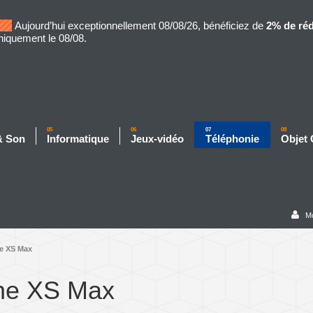
Aujourd’hui exceptionnellement 08/08/26, bénéficiez de
2% de ré
niquement le 08/08.
05
06
07
08
& Son
Informatique
Jeux-vidéo
Téléphonie
Objet
M
e XS Max
ne XS Max