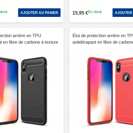
stock
En stock
15,95 €
AJOUTER AU PANIER
AJOUTER 
tection arrière en TPU
Étui de protection arrière en T
t en fibre de carbone à texture
antidérapant en fibre de carbon
ur iPhone XS Max (noir)
brossée pour iPhone XS Max (