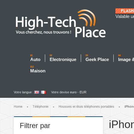
Valable u
01
02
03
04
Auto
Electronique
Geek Place
Image 
012
Maison
Votre langue :
Votre devise
euro - EUR
Home
Téléphonie
Housses et étuis téléphones portables
iPhon
•
•
•
iPho
Filtrer par