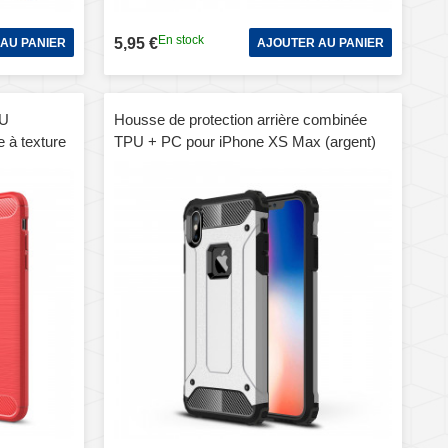
En stock
5,95 €
AU PANIER
AJOUTER AU PANIER
PU
Housse de protection arrière combinée
e à texture
TPU + PC pour iPhone XS Max (argent)
rouge)