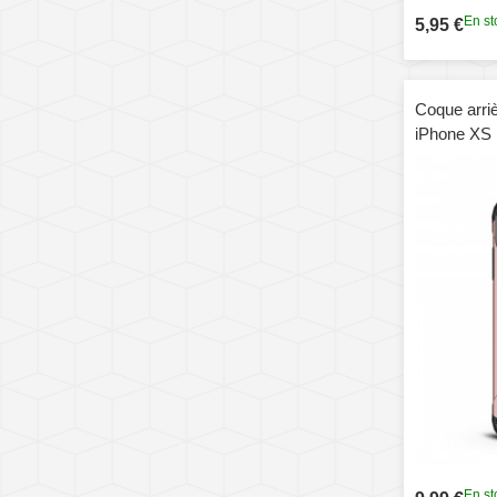
En st
5,95 €
Coque arri
iPhone XS
En st