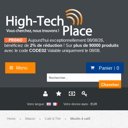
Aujourd’hui exceptionnellement 08/08/26,
bénéficiez de
2% de réduction
! Sur
plus de 90000 produits
avec le code
CODE02
Valable uniquement le 08/08.
Menu
Panier
0
Chercher
Votre langue :
Votre devise
euro - EUR
Home
Maison
Café & Thé
Moulin à café
•
•
•