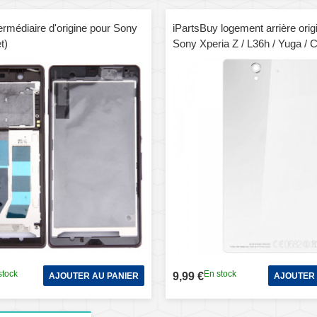
ermédiaire d'origine pour Sony
iPartsBuy logement arrière orig
t)
Sony Xperia Z / L36h / Yuga / 
C660x / L36i / C6602 (blanc)
stock
En stock
9,99 €
AJOUTER AU PANIER
AJOUTER 