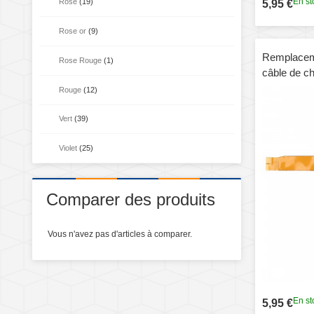
En st
Rose
(19)
5,95 €
Rose or
(9)
Remplaceme
Rose Rouge
(1)
câble de c
tablette Z
Rouge
(12)
de Sony Xp
Vert
(39)
Violet
(25)
Comparer des produits
Vous n'avez pas d'articles à comparer.
En st
5,95 €