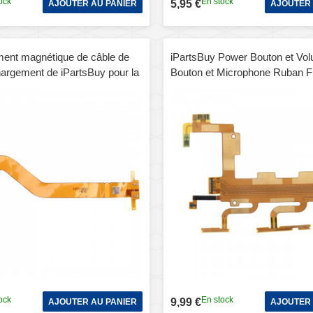
ock
En stock
5,95 €
AJOUTER AU PANIER
AJOUTER 
nt magnétique de câble de
iPartsBuy Power Bouton et Vo
hargement de iPartsBuy pour la
Bouton et Microphone Ruban F
2 / SGP511 / SGP541 / SGP512
Remplacement pour Sony Xper
eria
ock
En stock
9,99 €
AJOUTER AU PANIER
AJOUTER 