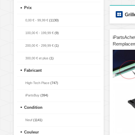
Prix
Grill
0,00 €
-
99,99 €
(1130)
100,00 €
-
199,99 €
(9)
iPartsAche
Remplaceme
200,00 €
-
299,99 €
(1)
300,00 €
et plus
(1)
Fabricant
High-Tech Place
(747)
iPartsBuy
(394)
Condition
Neuf
(1141)
Couleur