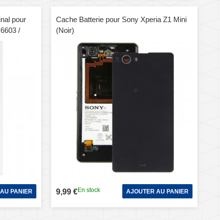
inal pour
Cache Batterie pour Sony Xperia Z1 Mini
C6603 /
(Noir)
En stock
9,99 €
AU PANIER
AJOUTER AU PANIER