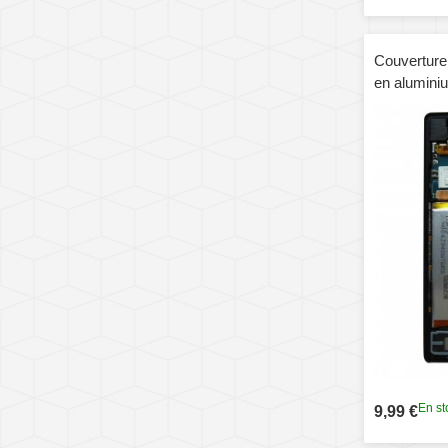
Couverture 
en alumini
(Noir)
En st
9,99 €