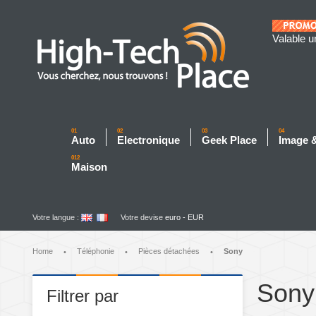
Valable u
01
02
03
04
Auto
Electronique
Geek Place
Image 
012
Maison
Votre langue :
Votre devise
euro - EUR
Home
Téléphonie
Pièces détachées
Sony
•
•
•
Sony
Filtrer par