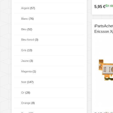
En st
5,95 €
Argent
(57)
Blanc
(76)
iPartsAche
Bleu
(52)
Ericsson X
Bleu foncé
(3)
Gris
(13)
Jaune
(3)
Magenta
(1)
Noir
(147)
Or
(28)
Orange
(8)