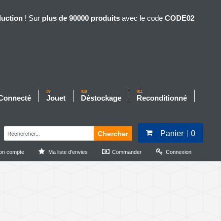
duction
! Sur
plus de 90000 produits
avec le code
CODE02
09
010
011
 Connecté
Jouet
Déstockage
Reconditionné
Panier
0
Chercher
on compte
Ma liste d'envies
Commander
Connexion