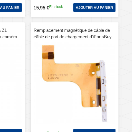
En stock
15,95 €
AU PANIER
AJOUTER AU PANIER
a Z1
Remplacement magnétique de câble de
la caméra
câble de port de chargement d'iPartsBuy
pour Sony Xperia Z2 / D6502 / D6503 /
D6543