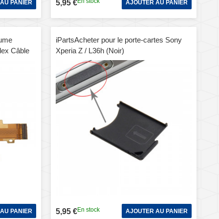
En stock
5,95 €
AU PANIER
AJOUTER AU PANIER
lume
iPartsAcheter pour le porte-cartes Sony
lex Câble
Xperia Z / L36h (Noir)
ia C3
En stock
5,95 €
AU PANIER
AJOUTER AU PANIER