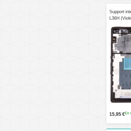
Support int
L36H (Viole
En 
15,95 €