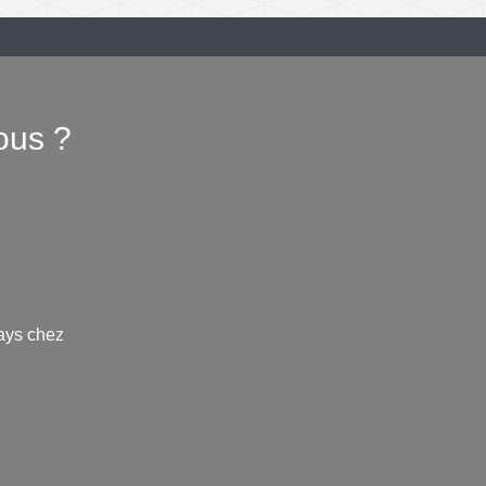
ous ?
ays chez