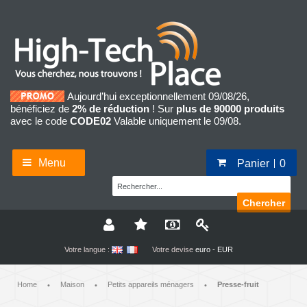
Aujourd’hui exceptionnellement 09/08/26,
bénéficiez de
2% de réduction
! Sur
plus de 90000 produits
avec le code
CODE02
Valable uniquement le 09/08.
Menu
Panier
0
Chercher
Votre langue :
Votre devise
euro - EUR
Home
Maison
Petits appareils ménagers
Presse-fruit
•
•
•