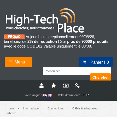
Aujourd’hui exceptionnellement 09/08/26,
bénéficiez de
2% de réduction
! Sur
plus de 90000 produits
avec le code
CODE02
Valable uniquement le 09/08.
Menu
Panier
0
Chercher
Votre langue :
Votre devise
euro - EUR
Home
Informatique
Connectique
Câble & adaptateur
•
•
•
interne