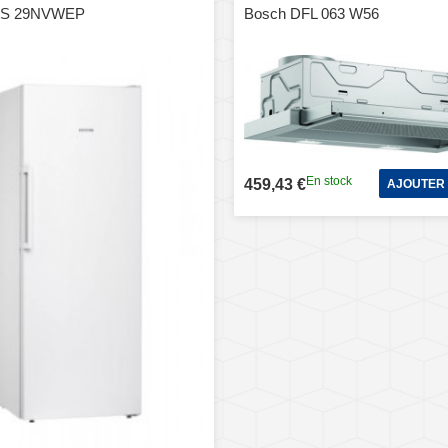
GS 29NVWEP
Bosch DFL 063 W56
En stock
459,43 €
AJOUTER 