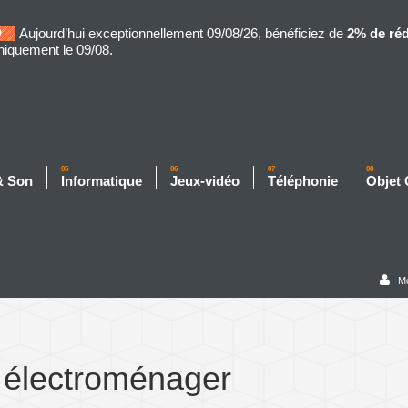
Aujourd’hui exceptionnellement 09/08/26, bénéficiez de
2% de ré
niquement le 09/08.
05
06
07
08
& Son
Informatique
Jeux-vidéo
Téléphonie
Objet
M
 électroménager