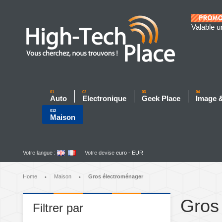
Valable u
01
02
03
04
Auto
Electronique
Geek Place
Image 
012
Maison
Votre langue :
Votre devise
euro - EUR
Home
Maison
Gros électroménager
•
•
Gros
Filtrer par