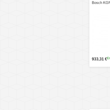
Bosch KG
En
933,31 €