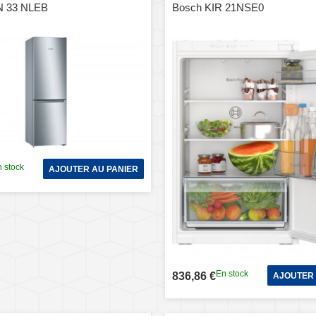
N 33 NLEB
Bosch KIR 21NSE0
 stock
AJOUTER AU PANIER
En stock
836,86 €
AJOUTER 