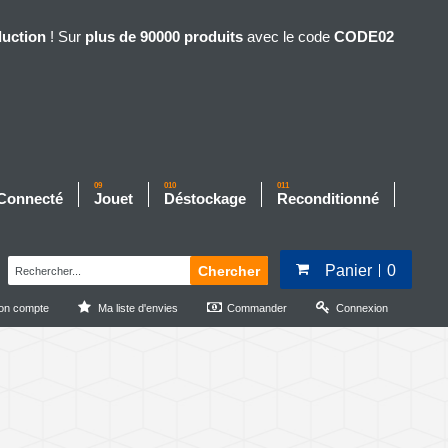
duction
! Sur
plus de 90000 produits
avec le code
CODE02
09
010
011
 Connecté
Jouet
Déstockage
Reconditionné
Panier
0
Chercher
on compte
Ma liste d'envies
Commander
Connexion