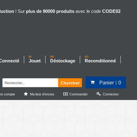
duction
! Sur
plus de 90000 produits
avec le code
CODE02
09
010
011
 Connecté
Jouet
Déstockage
Reconditionné
Panier
0
Chercher
on compte
Ma liste d'envies
Commander
Connexion