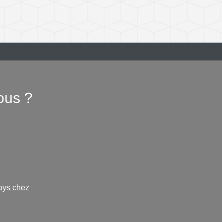
ous ?
ays chez