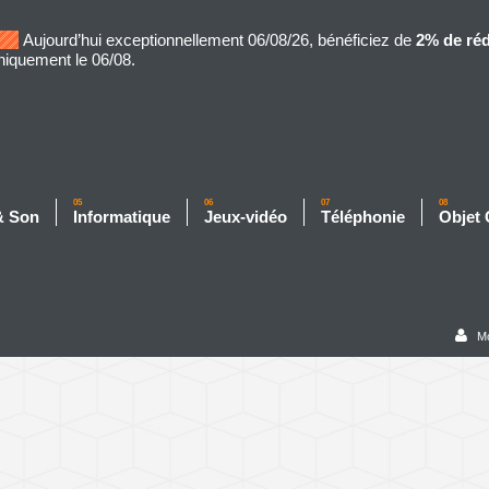
Aujourd’hui exceptionnellement 06/08/26, bénéficiez de
2% de ré
niquement le 06/08.
05
06
07
08
& Son
Informatique
Jeux-vidéo
Téléphonie
Objet
M