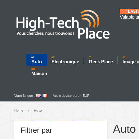
Valable u
01
02
03
04
Auto
Electronique
Geek Place
Image 
012
Maison
Votre langue :
Votre devise
euro - EUR
Home
Auto
•
Auto
Filtrer par