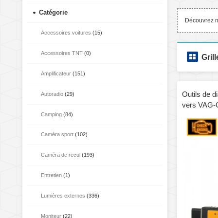
Catégorie
Découvrez no
Accessoires voitures
(15)
Accessoires TNT
(0)
Grill
Amplificateur
(151)
Outils de 
Autoradio
(29)
vers VAG
Camping
(84)
Caméra sport
(102)
Caméra de recul
(193)
Entretien
(1)
Lumières externes
(336)
Moniteur
(22)