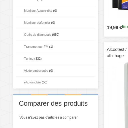
Moniteur Appuie-tête
(0)
Moniteur plafonnier
(0)
En 
19,99 €
Outils de diagnostic
(650)
Transmetteur FM
(1)
Alcootest /
affichage
Tuning
(332)
Vidéo embarquée
(0)
eAutomobile
(50)
Comparer des produits
Vous n'avez pas d'articles à comparer.