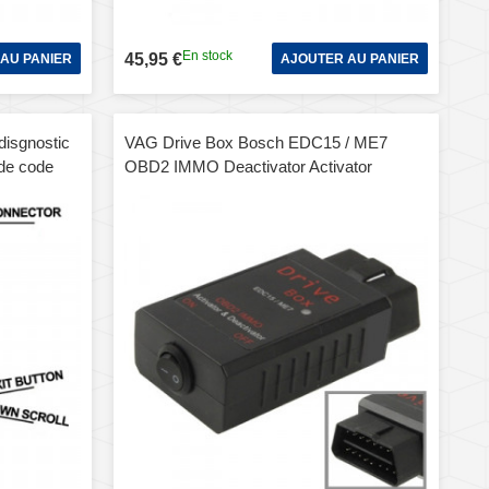
En stock
45,95 €
AU PANIER
AJOUTER AU PANIER
isgnostic
VAG Drive Box Bosch EDC15 / ME7
de code
OBD2 IMMO Deactivator Activator