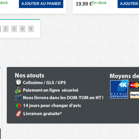
stock
En stock
19,99 €
AJOUTER AU PANIER
AJOUTER 
2
3
4
5