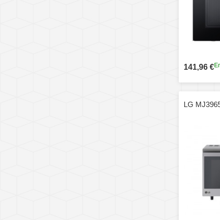
En
141,96 €
LG MJ396