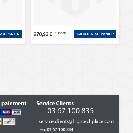
En stock
270,93 €
AU PANIER
AJOUTER AU PANIER