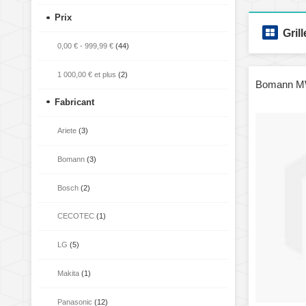
Prix
Grill
0,00 €
-
999,99 €
(44)
1 000,00 €
et plus
(2)
Bomann MW
Fabricant
Ariete
(3)
Bomann
(3)
Bosch
(2)
CECOTEC
(1)
LG
(5)
Makita
(1)
Panasonic
(12)