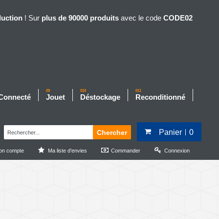
duction
! Sur
plus de 90000 produits
avec le code
CODE02
09
010
011
 Connecté
Jouet
Déstockage
Reconditionné
Panier
0
Chercher
on compte
Ma liste d'envies
Commander
Connexion