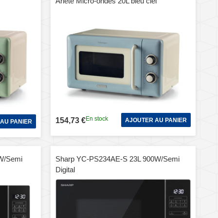
Ariete Micro-ondes 20L bleu ciel
En stock
154,73 €
AJOUTER AU PANIER
AU PANIER
W/Semi
Sharp YC-PS234AE-S 23L 900W/Semi
Digital