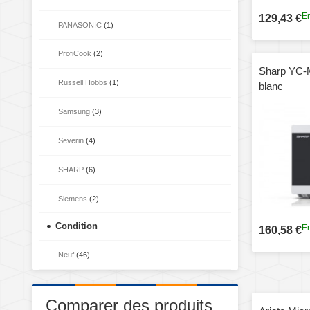
En
129,43 €
PANASONIC
(1)
ProfiCook
(2)
Sharp YC-
Russell Hobbs
(1)
blanc
Samsung
(3)
Severin
(4)
SHARP
(6)
Siemens
(2)
Condition
En
160,58 €
Neuf
(46)
Comparer des produits