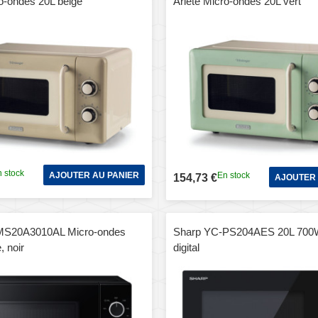
ro-ondes 20L beige
Ariete Micro-ondes 20L vert
 stock
AJOUTER AU PANIER
En stock
154,73 €
AJOUTER 
S20A3010AL Micro-ondes
Sharp YC-PS204AES 20L 700
, noir
digital