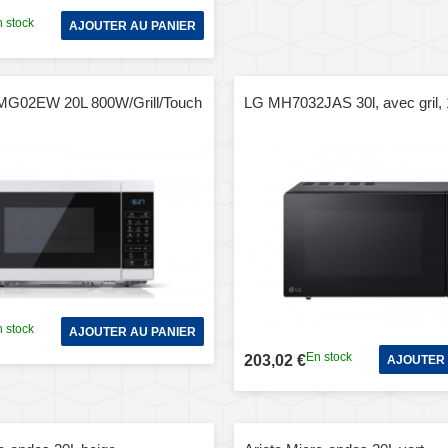
 stock
AJOUTER AU PANIER
MG02EW 20L 800W/Grill/Touch
LG MH7032JAS 30l, avec gril
 stock
AJOUTER AU PANIER
En stock
203,02 €
AJOUTER 