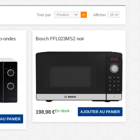
Trier par
Afficher
o-ondes
Bosch FFL023MS2 noir
En stock
198,98 €
AJOUTER AU PANIER
AU PANIER