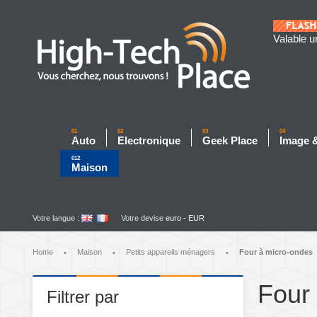
Valable u
01
02
03
04
Auto
Electronique
Geek Place
Image 
012
Maison
Votre langue :
Votre devise
euro - EUR
Home
Maison
Petits appareils ménagers
Four à micro-ondes
•
•
•
Four
Filtrer par