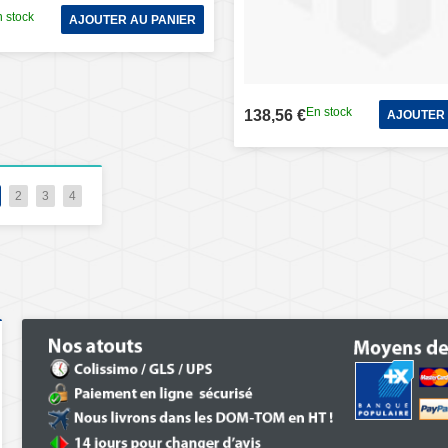
 stock
AJOUTER AU PANIER
En stock
138,56 €
AJOUTER 
2
3
4