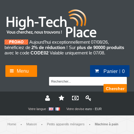
Aujourd’hui exceptionnellement 07/08/26,
bénéficiez de
2% de réduction
! Sur
plus de 90000 produits
avec le code
CODE02
Valable uniquement le 07/08.
Menu
Panier
0
Chercher
Votre langue :
Votre devise
euro - EUR
Home
Maison
Petits appareils ménagers
Machine à pain
•
•
•