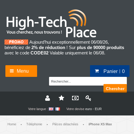
Aujourd’hui exceptionnellement 06/08/26,
bénéficiez de
2% de réduction
! Sur
plus de 90000 produits
avec le code
CODE02
Valable uniquement le 06/08.
Menu
Panier
0
Chercher
Votre langue :
Votre devise
euro - EUR
Home
Téléphonie
Pièces détachées
iPhone XS Max
•
•
•