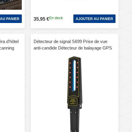
En stock
35,95 €
AU PANIER
AJOUTER AU PANIER
ra d'hôtel
Détecteur de signal S699 Prise de vue
Scanning
anti-candide Détecteur de balayage GPS
anti-écoute