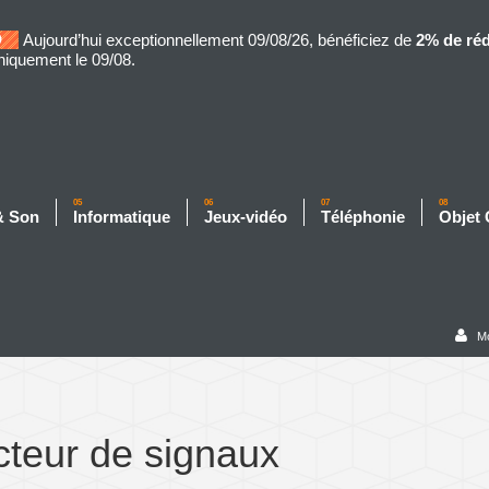
Aujourd’hui exceptionnellement 09/08/26, bénéficiez de
2% de ré
niquement le 09/08.
05
06
07
08
& Son
Informatique
Jeux-vidéo
Téléphonie
Objet
M
cteur de signaux