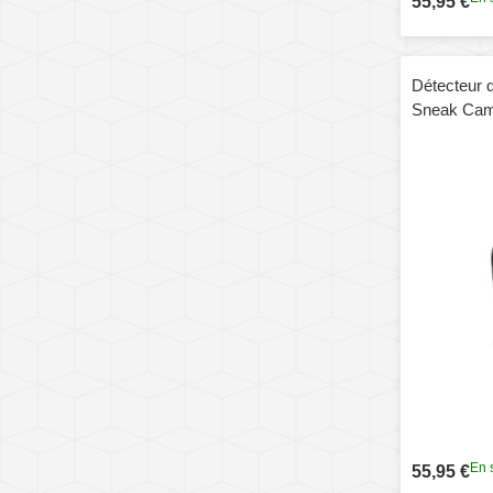
55,95 €
Détecteur d
Sneak Cam
Scanner
En 
55,95 €