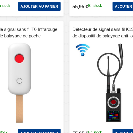
 stock
En stock
55,95 €
AJOUTER AU PANIER
AJOUTER 
e signal sans fil T6 Infrarouge
Détecteur de signal sans fil K1
de balayage de poche
de dispositif de balayage anti-lo
on Détecteur anti-surveillance
GPS
lance anti-suivi (blanc)
stock
En stock