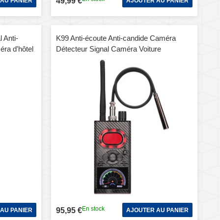
49,99 €
AU PANIER
AJOUTER AU PANIER
 Anti-
K99 Anti-écoute Anti-candide Caméra
ra d'hôtel
Détecteur Signal Caméra Voiture
Balayage Détecteur
En stock
95,95 €
AU PANIER
AJOUTER AU PANIER