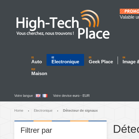
Valable u
01
02
03
04
Auto
Electronique
Geek Place
Image 
012
Maison
Votre langue :
Votre devise
euro - EUR
Home
Electronique
Détecteur de signaux
•
•
Déte
Filtrer par