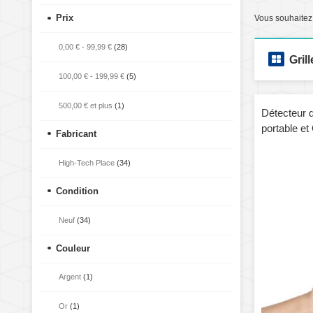
Prix
Vous souhaitez
0,00 €
-
99,99 €
(28)
Grill
100,00 €
-
199,99 €
(5)
500,00 €
et plus
(1)
Détecteur d
portable e
Fabricant
High-Tech Place
(34)
Condition
Neuf
(34)
Couleur
Argent
(1)
Or
(1)