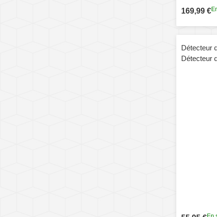
En
169,99 €
Détecteur d
Détecteur 
multifoncti
anti-surveil
En 