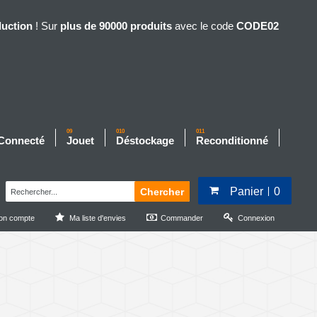
duction
! Sur
plus de 90000 produits
avec le code
CODE02
09
010
011
 Connecté
Jouet
Déstockage
Reconditionné
Panier
0
Chercher
on compte
Ma liste d'envies
Commander
Connexion