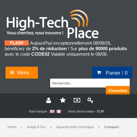
Aujourd’hui exceptionnellement 08/08/26,
bénéficiez de
2% de réduction
! Sur
plus de 90000 produits
avec le code
CODE02
Valable uniquement le 08/08.
Menu
Panier
0
Chercher
Votre langue :
Votre devise
euro - EUR
Home
Image & Son
Appareil photo numérique
Compact
•
•
•