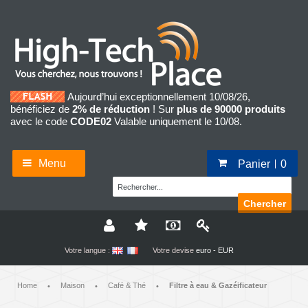
Aujourd’hui exceptionnellement 10/08/26,
bénéficiez de
2% de réduction
! Sur
plus de 90000 produits
avec le code
CODE02
Valable uniquement le 10/08.
Menu
Panier
0
Chercher
Votre langue :
Votre devise
euro - EUR
Home
Maison
Café & Thé
Filtre à eau & Gazéificateur
•
•
•