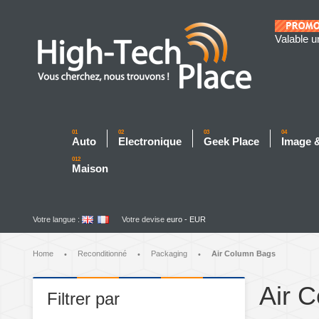
Valable u
01
02
03
04
Auto
Electronique
Geek Place
Image 
012
Maison
Votre langue :
Votre devise
euro - EUR
Home
Reconditionné
Packaging
Air Column Bags
•
•
•
Air 
Filtrer par