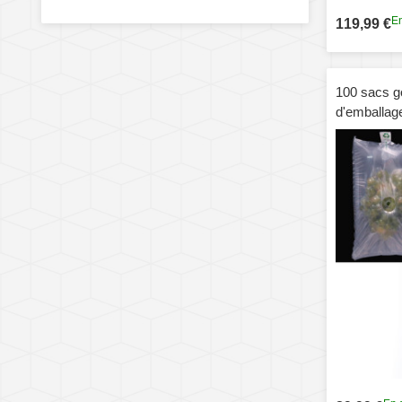
En
119,99 €
100 sacs g
d'emballage
express, s