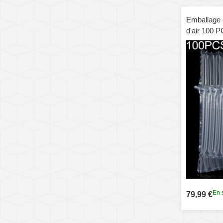
Emballage 
d'air 100 P
conception
pièces de 
cadeau, tai
En 
79,99 €