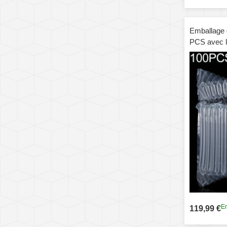
Emballage 
PCS avec l
pour téléph
rechange e
taille: 34x
En
119,99 €