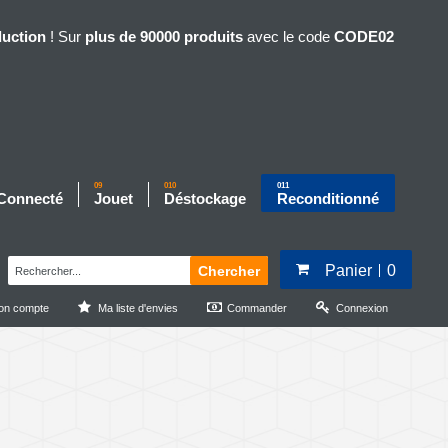
duction
! Sur
plus de 90000 produits
avec le code
CODE02
09
010
011
 Connecté
Jouet
Déstockage
Reconditionné
Panier
0
Chercher
on compte
Ma liste d'envies
Commander
Connexion