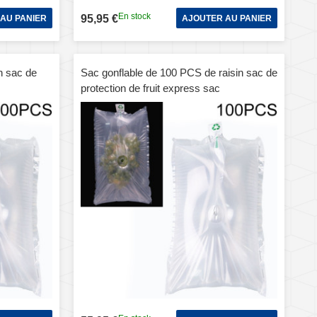
En stock
95,95 €
AU PANIER
AJOUTER AU PANIER
n sac de
Sac gonflable de 100 PCS de raisin sac de
protection de fruit express sac
x35cm
d'emballage, spécification: 25x30cm