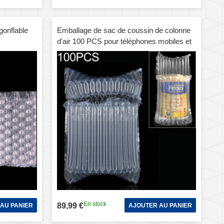
gonflable
Emballage de sac de coussin de colonne
d'air 100 PCS pour téléphones mobiles et
pièces de rechange et emballage de boîte-
cadeau, taille: 11 x 20 cm, l'impression et
la taille personnalisées sont les
bienvenues
En stock
89,99 €
AU PANIER
AJOUTER AU PANIER