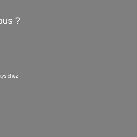
ous ?
ays chez