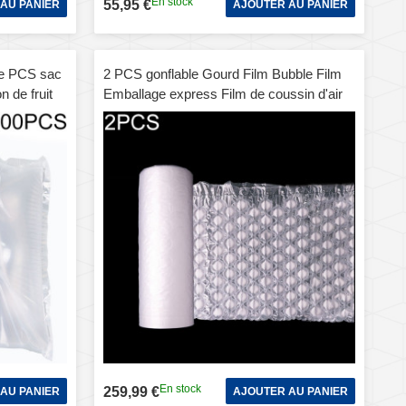
En stock
55,95 €
AU PANIER
AJOUTER AU PANIER
de PCS sac
2 PCS gonflable Gourd Film Bubble Film
n de fruit
Emballage express Film de coussin d'air
cm
antichoc, longueur: 300 m, spécification:
30x40
En stock
259,99 €
AU PANIER
AJOUTER AU PANIER