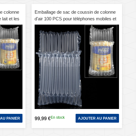
e colonne
Emballage de sac de coussin de colonne
lait et les
d'air 100 PCS pour téléphones mobiles et
 de boîte-
emballage de boîte-cadeau, taille: 28 x 18
l'impression
x 6 cm, l'impression et la taille
les
personnalisées sont les bienvenues
En stock
99,99 €
AU PANIER
AJOUTER AU PANIER