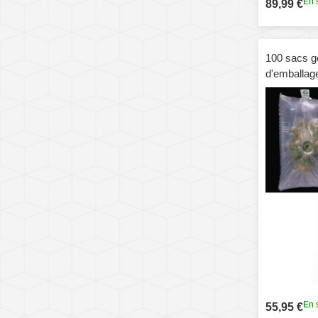
En 
89,99 €
100 sacs g
d'emballage
express, s
En 
55,95 €