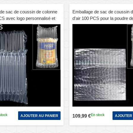
de sac de coussin de colonne
Emballage de sac de coussin d
CS avec logo personnalisé et
d'air 100 PCS pour la poudre de 
 pour téléphones mobiles et
téléphones mobiles et le paquet
rechange et emballage de boîte-
cadeau, taille: 28 x 21 x 7 cm, 
lle: 23 x 15 x 3,5 cm
et la taille personnalisées sont 
bienvenues
stock
En stock
109,99 €
AJOUTER AU PANIER
AJOUTER 