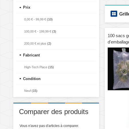
Prix
Grill
0,00 €
-
99,99 €
(10)
100,00 €
-
199,99 €
(3)
100 sacs g
d'emballage
200,00 €
et plus
(2)
express, s
Fabricant
High-Tech Place
(15)
Condition
Neuf
(15)
Comparer des produits
Vous n'avez pas d'articles à comparer.