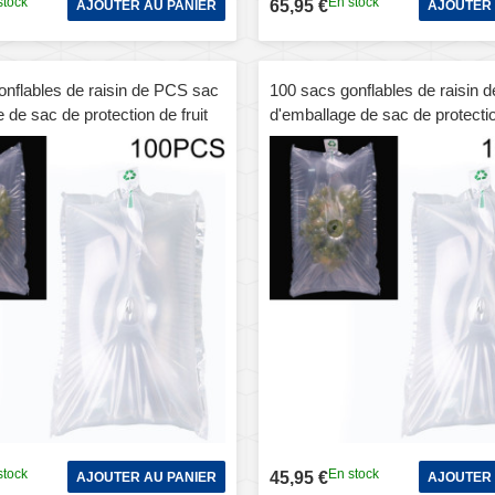
stock
En stock
65,95 €
AJOUTER AU PANIER
AJOUTER 
onflables de raisin de PCS sac
100 sacs gonflables de raisin 
 de sac de protection de fruit
d'emballage de sac de protectio
pécification: 20x30cm
express, spécification: 20x25
stock
En stock
45,95 €
AJOUTER AU PANIER
AJOUTER 