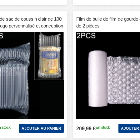
de sac de coussin d'air de 100
Film de bulle de film de gourde 
ogo personnalisé et conception
de 2 pièces
ones mobiles et pièces de
t emballage de boîte-cadeau,
24x1.5cm
 stock
En stock
209,99 €
AJOUTER AU PANIER
AJOUTER 