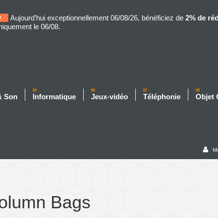
Aujourd’hui exceptionnellement 06/08/26, bénéficiez de
2% de ré
niquement le 06/08.
05
06
07
08
& Son
Informatique
Jeux-vidéo
Téléphonie
Objet
M
Column Bags