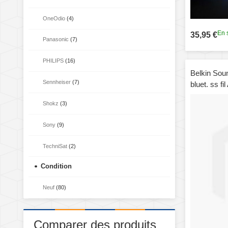
OneOdio
(4)
En 
35,95 €
Panasonic
(7)
PHILIPS
(16)
Belkin Sou
Sennheiser
(7)
bluet. ss 
Shokz
(3)
Sony
(9)
TechniSat
(2)
Condition
Neuf
(80)
Comparer des produits