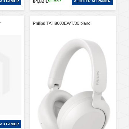
En stock
84,82 €
AU PANIER
AJOUTER AU PANIER
r
Philips TAH8000EWT/00 blanc
AU PANIER