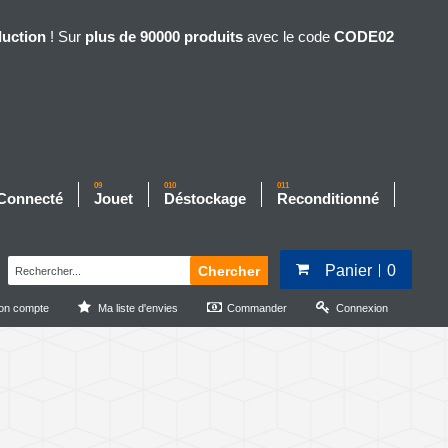
duction
! Sur
plus de 90000 produits
avec le code
CODE02
09
010
011
 Connecté
Jouet
Déstockage
Reconditionné
Panier
0
Chercher
on compte
Ma liste d'envies
Commander
Connexion