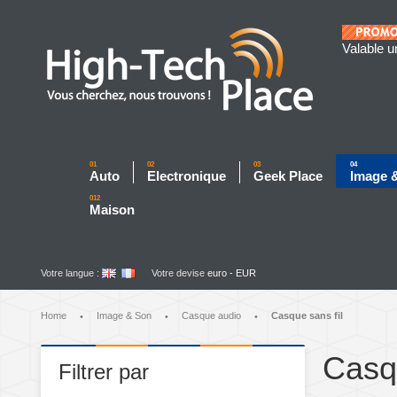
Valable u
01
02
03
04
Auto
Electronique
Geek Place
Image 
012
Maison
Votre langue :
Votre devise
euro - EUR
Home
Image & Son
Casque audio
Casque sans fil
•
•
•
Casqu
Filtrer par