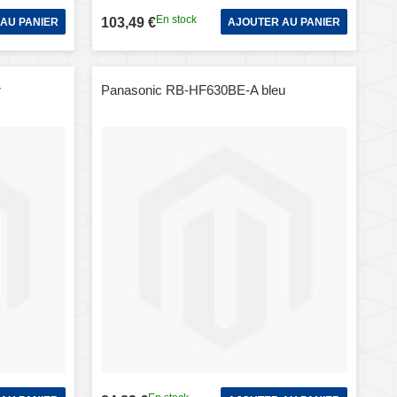
En stock
103,49 €
AU PANIER
AJOUTER AU PANIER
r
Panasonic RB-HF630BE-A bleu