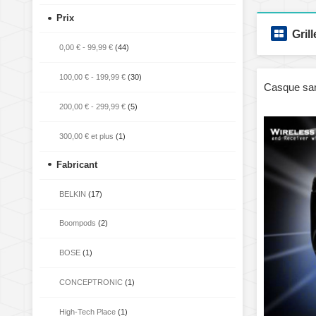
Prix
Grill
0,00 €
-
99,99 €
(44)
100,00 €
-
199,99 €
(30)
Casque sans
200,00 €
-
299,99 €
(5)
300,00 €
et plus
(1)
Fabricant
BELKIN
(17)
Boompods
(2)
BOSE
(1)
CONCEPTRONIC
(1)
High-Tech Place
(1)