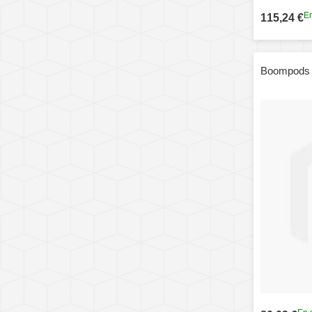
En
115,24 €
Boompods 