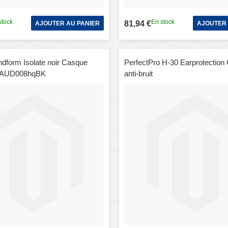
stock
En stock
81,94 €
AJOUTER AU PANIER
AJOUTER 
ndform Isolate noir Casque
PerfectPro H-30 Earprotection
fil AUD008hqBK
anti-bruit