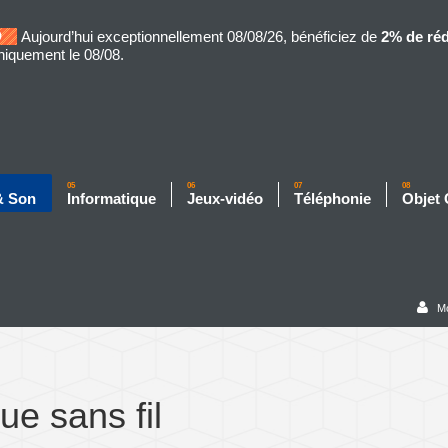
Aujourd’hui exceptionnellement 08/08/26, bénéficiez de
2% de ré
niquement le 08/08.
05
06
07
08
& Son
Informatique
Jeux-vidéo
Téléphonie
Objet
M
e sans fil