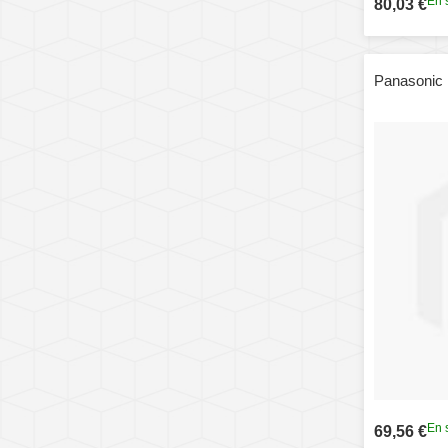
En 
80,03 €
Panasonic
En 
69,56 €