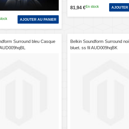
En stock
81,94 €
AJOUTER 
stock
AJOUTER AU PANIER
ndform Surround bleu Casque
Belkin Soundform Surround no
fil AUD009hqBL
bluet. ss fil AUD009hqBK