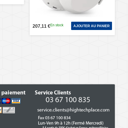
En stock
207,11 €
AJOUTER AU PANIER