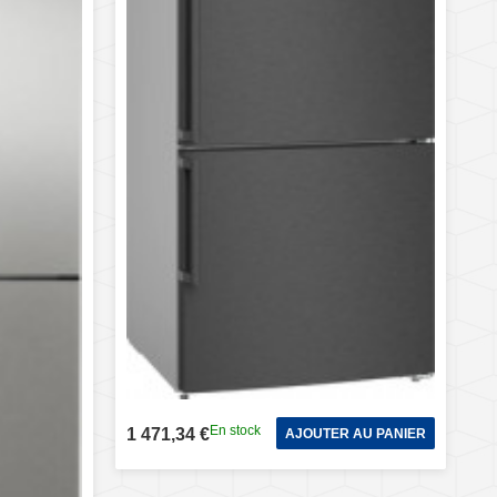
En stock
1 471,34 €
AJOUTER AU PANIER