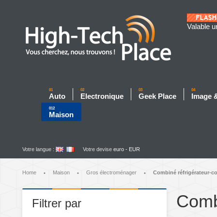
Valable u
01
02
03
04
Auto
Electronique
Geek Place
Image 
012
Maison
Votre langue :
Votre devise
euro - EUR
Home
Maison
Gros électroménager
Combiné réfrigérateur-c
•
•
•
Combi
Filtrer par