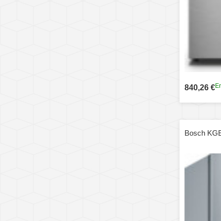
En
840,26 €
Bosch KG