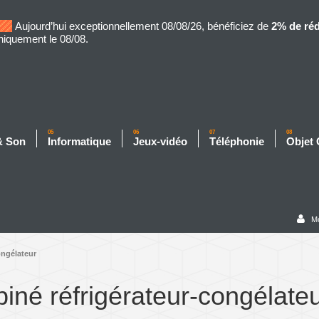
Aujourd’hui exceptionnellement 08/08/26, bénéficiez de
2% de ré
niquement le 08/08.
05
06
07
08
& Son
Informatique
Jeux-vidéo
Téléphonie
Objet
M
ongélateur
né réfrigérateur-congélate