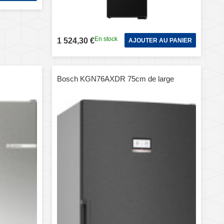
En stock
1 524,30 €
AJOUTER AU PANIER
Bosch KGN76AXDR 75cm de large