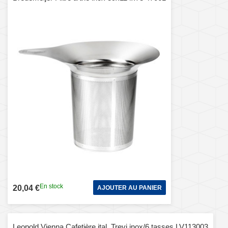
En stock
20,04 €
AJOUTER AU PANIER
Leopold Vienna Cafetière ital. Trevi inox/6 tasses LV113003