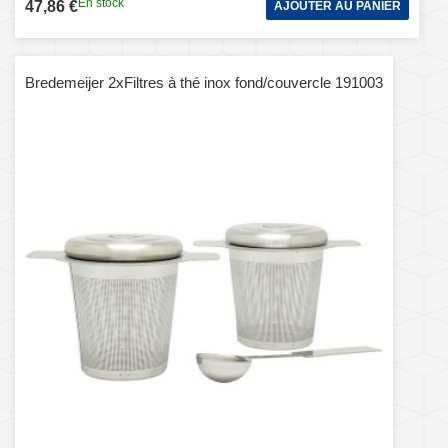
En stock
47,86 €
AJOUTER AU PANIER
Bredemeijer 2xFiltres à thé inox fond/couvercle 191003