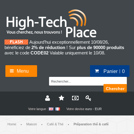
Aujourd’hui exceptionnellement 10/08/26,
bénéficiez de
2% de réduction
! Sur
plus de 90000 produits
avec le code
CODE02
Valable uniquement le 10/08.
Menu
Panier
0
Chercher
Votre langue :
Votre devise
euro - EUR
Home
Maison
Café & Thé
Préparation thé & café
•
•
•