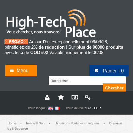
Aujourd’hui exceptionnellement 06/08/26,
bénéficiez de
2% de réduction
! Sur
plus de 90000 produits
avec le code
CODE02
Valable uniquement le 06/08.
Menu
Panier
0
Chercher
Votre langue :
Votre devise
euro - EUR
Home
Image & Son
Diffuseur - Youtuber - Blogueur
Diviseur
•
•
•
de fréquence