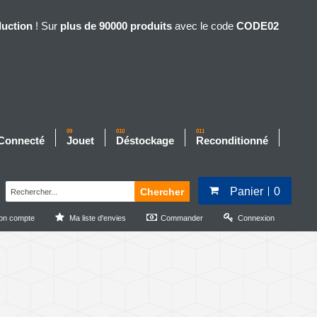
duction
! Sur
plus de 90000 produits
avec le code
CODE02
09
010
011
 Connecté
Jouet
Déstockage
Reconditionné
Panier
0
Chercher
on compte
Ma liste d'envies
Commander
Connexion