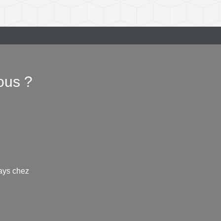
ous ?
ays chez