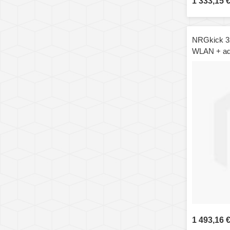
1 333,15 
NRGkick 3
WLAN + ada
1 493,16 