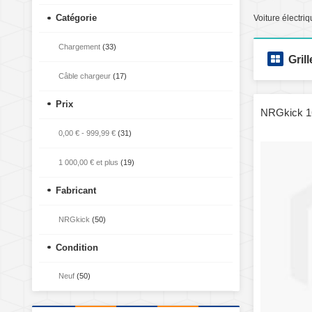
Catégorie
Voiture électri
Chargement
(33)
Grill
Câble chargeur
(17)
Prix
NRGkick 16
0,00 €
-
999,99 €
(31)
1 000,00 €
et plus
(19)
Fabricant
NRGkick
(50)
Condition
Neuf
(50)