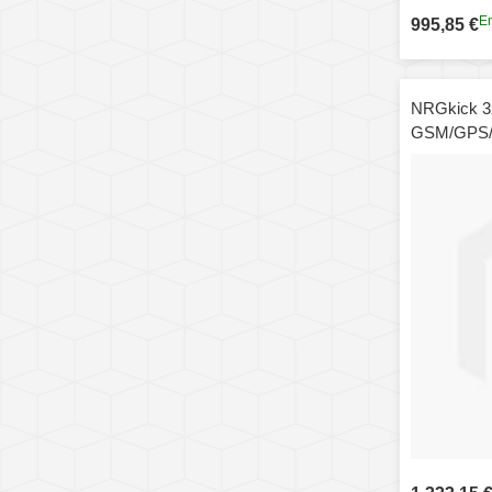
En
995,85 €
NRGkick 3
GSM/GPS/