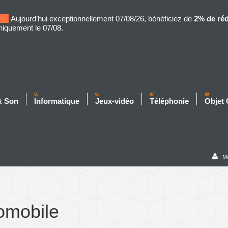
Aujourd’hui exceptionnellement 07/08/26, bénéficiez de
2% de ré
niquement le 07/08.
05
06
07
08
& Son
Informatique
Jeux-vidéo
Téléphonie
Objet
M
omobile