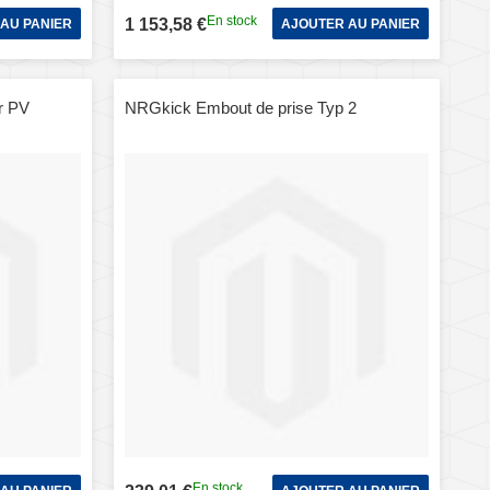
En stock
1 153,58 €
AU PANIER
AJOUTER AU PANIER
r PV
NRGkick Embout de prise Typ 2
En stock