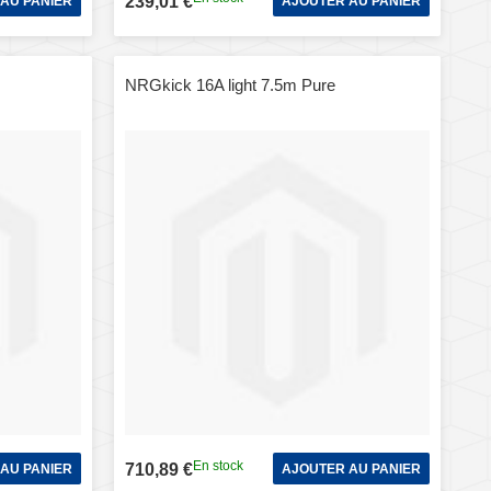
239,01 €
AU PANIER
AJOUTER AU PANIER
NRGkick 16A light 7.5m Pure
En stock
710,89 €
AU PANIER
AJOUTER AU PANIER