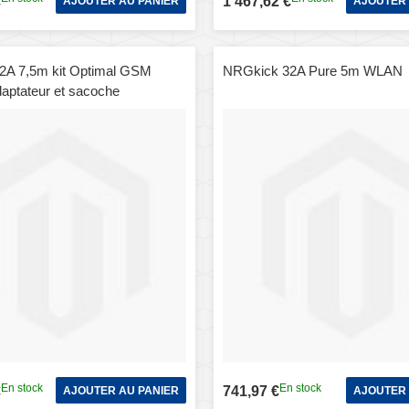
€
1 467,62 €
AJOUTER AU PANIER
AJOUTER 
2A 7,5m kit Optimal GSM
NRGkick 32A Pure 5m WLAN
ptateur et sacoche
En stock
En stock
€
741,97 €
AJOUTER AU PANIER
AJOUTER 