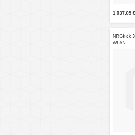
1 037,05 
NRGkick 3
WLAN