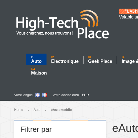
Valable u
01
02
03
04
Auto
Electronique
Geek Place
Image 
012
Maison
Votre langue :
Votre devise
euro - EUR
Home
Auto
eAutomobile
•
•
eAut
Filtrer par