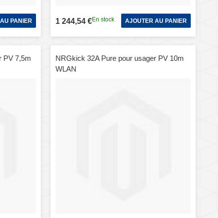
En stock
1 244,54 €
AU PANIER
AJOUTER AU PANIER
r PV 7,5m
NRGkick 32A Pure pour usager PV 10m
WLAN