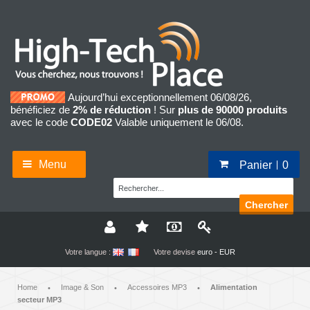
Aujourd’hui exceptionnellement 06/08/26,
bénéficiez de
2% de réduction
! Sur
plus de 90000 produits
avec le code
CODE02
Valable uniquement le 06/08.
Menu
Panier
0
Chercher
Votre langue :
Votre devise
euro - EUR
Home
Image & Son
Accessoires MP3
Alimentation
•
•
•
secteur MP3