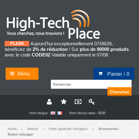
Aujourd’hui exceptionnellement 07/08/26,
bénéficiez de
2% de réduction
! Sur
plus de 90000 produits
avec le code
CODE02
Valable uniquement le 07/08.
Menu
Panier
0
Chercher
Votre langue :
Votre devise
euro - EUR
Home
Maison
Petits appareils ménagers
Accessoires -
•
•
•
Robot ménager