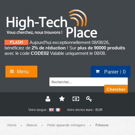
Aujourd’hui exceptionnellement 08/08/26,
bénéficiez de
2% de réduction
! Sur
plus de 90000 produits
avec le code
CODE02
Valable uniquement le 08/08.
Menu
Panier
0
Chercher
Votre langue :
Votre devise
euro - EUR
Home
Maison
Petits appareils ménagers
Friteuse
•
•
•