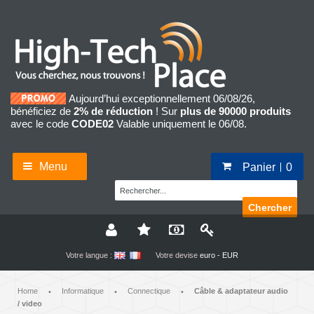
Aujourd’hui exceptionnellement 06/08/26,
bénéficiez de
2% de réduction
! Sur
plus de 90000 produits
avec le code
CODE02
Valable uniquement le 06/08.
Menu
Panier
0
Chercher
Votre langue :
Votre devise
euro - EUR
Home
Informatique
Connectique
Câble & adaptateur audio
•
•
•
/ video