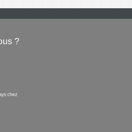
ous ?
ays chez