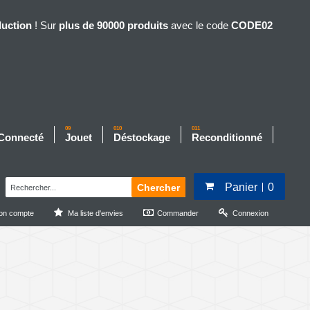
duction
! Sur
plus de 90000 produits
avec le code
CODE02
09
010
011
 Connecté
Jouet
Déstockage
Reconditionné
Panier
0
Chercher
on compte
Ma liste d'envies
Commander
Connexion