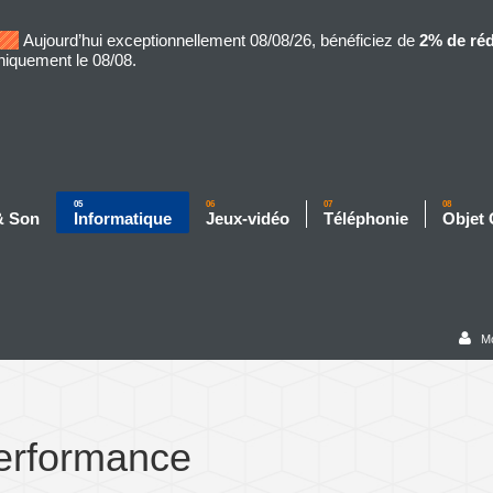
Aujourd’hui exceptionnellement 08/08/26, bénéficiez de
2% de ré
niquement le 08/08.
05
06
07
08
& Son
Informatique
Jeux-vidéo
Téléphonie
Objet
M
Performance