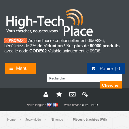
Aujourd’hui exceptionnellement 09/08/26,
bénéficiez de
2% de réduction
! Sur
plus de 90000 produits
avec le code
CODE02
Valable uniquement le 09/08.
Menu
Panier
0
Chercher
Votre langue :
Votre devise
euro - EUR
Home
Jeux-vidéo
Nintendo
Pièces détachées (Wii)
•
•
•