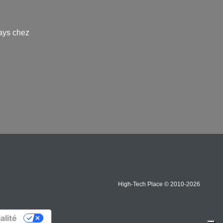
ays chez
High-Tech Place © 2010-2026
alité