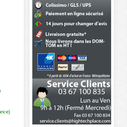
)
ance)