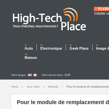
Valable u
01
02
03
04
Auto
Electronique
Geek Place
Image 
012
Maison
Votre langue :
Votre devise
euro - EUR
Home
Jeux-vidéo
Nintendo
Pour le module de remplacement d
•
•
•
Pour le module de remplacement de 