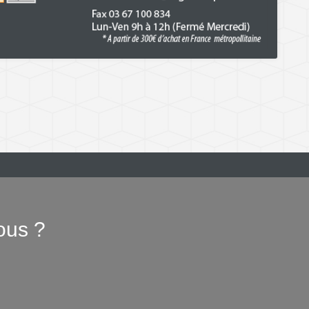
ous ?