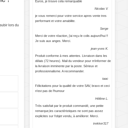
Euros, je trouve cela remarquable
Nicolas V.
je vous remerci pour votre service apres vente tres
performant et votre amabilite.
ubir lors du
Serge
Merci de votre réaction, j'ai reçu le colis aujourd'hui !!
Je suis aux anges. Merci.
jean-yves K.
Produit conforme à mes attentes. Livraison dans les
délais (72 heures). Mail du vendeur pour m'informer de
la livraison imminente par la poste. Sérieux et
professionnalisme. A recommander.
taac
Félicitations pour la qualité de votre SAV, bravo et ceci
n'est pas de l'humour
Hélène L.
Très satisfait par le produit commandé, une petite
remarque,les caractéristiques ne sont pas assez
explicites sur l'objet vendu, à améliorer. Merci.
trekker317