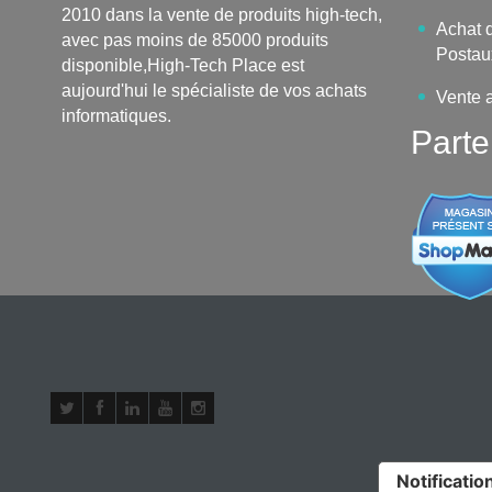
2010 dans la vente de produits high-tech,
Achat d
avec pas moins de 85000 produits
Postau
disponible,High-Tech Place est
aujourd'hui le spécialiste de vos achats
Vente 
informatiques.
Parte
Notification