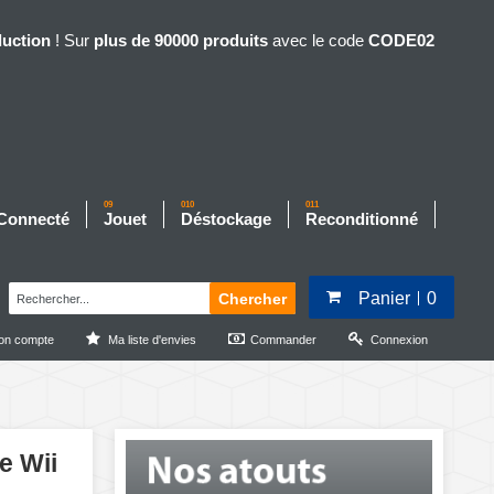
duction
! Sur
plus de 90000 produits
avec le code
CODE02
09
010
011
 Connecté
Jouet
Déstockage
Reconditionné
Panier
0
Chercher
on compte
Ma liste d'envies
Commander
Connexion
e Wii