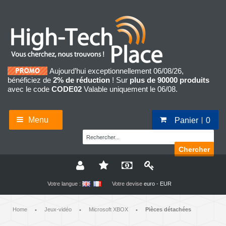
Aujourd’hui exceptionnellement 06/08/26,
bénéficiez de
2% de réduction
! Sur
plus de 90000 produits
avec le code
CODE02
Valable uniquement le 06/08.
Menu
Panier
0
Chercher
Votre langue :
Votre devise
euro - EUR
Home
Jeux-vidéo
Microsoft XBOX
Pièces détachées
•
•
•