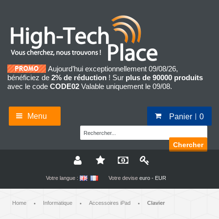
Aujourd’hui exceptionnellement 09/08/26,
bénéficiez de
2% de réduction
! Sur
plus de 90000 produits
avec le code
CODE02
Valable uniquement le 09/08.
Menu
Panier
0
Chercher
Votre langue :
Votre devise
euro - EUR
Home
Informatique
Accessoires iPad
Clavier
•
•
•