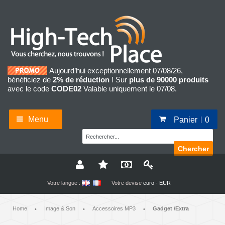
Aujourd’hui exceptionnellement 07/08/26,
bénéficiez de
2% de réduction
! Sur
plus de 90000 produits
avec le code
CODE02
Valable uniquement le 07/08.
Menu
Panier
0
Chercher
Votre langue :
Votre devise
euro - EUR
Home
Image & Son
Accessoires MP3
Gadget /Extra
•
•
•