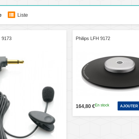
e
Liste
H 9173
Philips LFH 9172
En stock
164,80 €
AJOUTER 