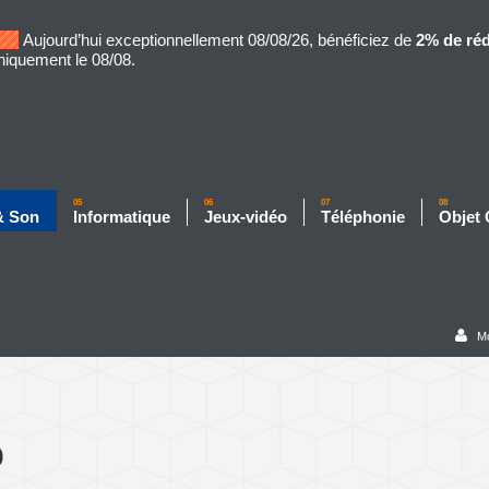
Aujourd’hui exceptionnellement 08/08/26, bénéficiez de
2% de ré
niquement le 08/08.
05
06
07
08
& Son
Informatique
Jeux-vidéo
Téléphonie
Objet
M
o