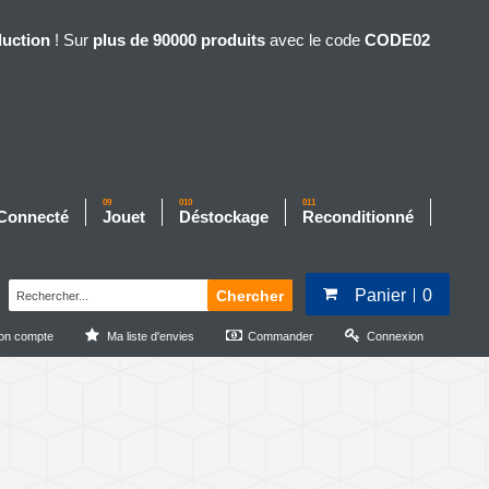
duction
! Sur
plus de 90000 produits
avec le code
CODE02
09
010
011
 Connecté
Jouet
Déstockage
Reconditionné
Panier
0
Chercher
on compte
Ma liste d'envies
Commander
Connexion