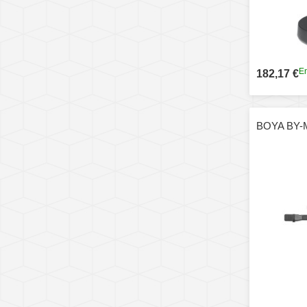
En
182,17 €
BOYA BY-M