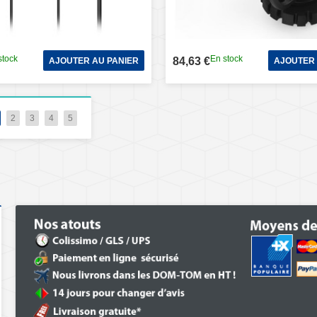
stock
En stock
84,63 €
AJOUTER AU PANIER
AJOUTER 
2
3
4
5