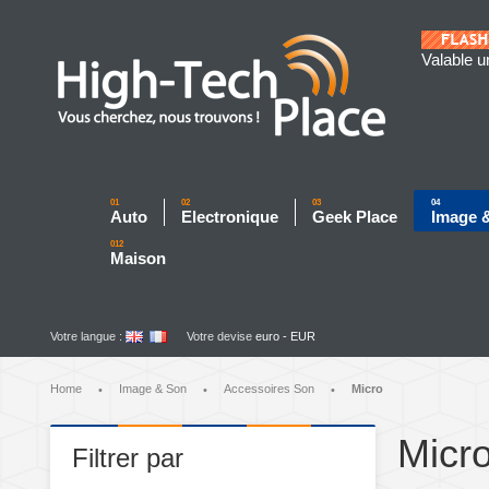
Valable u
01
02
03
04
Auto
Electronique
Geek Place
Image 
012
Maison
Votre langue :
Votre devise
euro - EUR
Home
Image & Son
Accessoires Son
Micro
•
•
•
Micr
Filtrer par