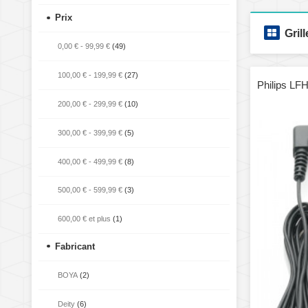
Prix
Grill
0,00 €
-
99,99 €
(49)
100,00 €
-
199,99 €
(27)
Philips LF
200,00 €
-
299,99 €
(10)
300,00 €
-
399,99 €
(5)
400,00 €
-
499,99 €
(8)
500,00 €
-
599,99 €
(3)
600,00 €
et plus
(1)
Fabricant
BOYA
(2)
Deity
(6)