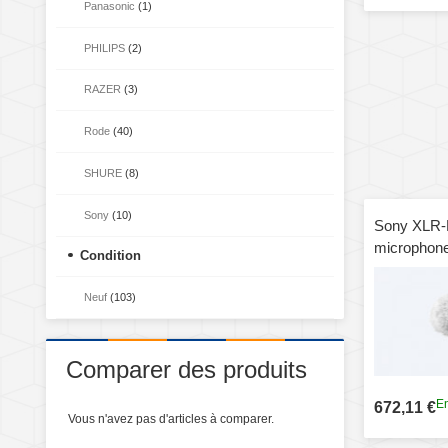
Panasonic
(1)
PHILIPS
(2)
RAZER
(3)
Rode
(40)
SHURE
(8)
Sony
(10)
Sony XLR-K
microphon
Condition
Neuf
(103)
Comparer des produits
En
672,11 €
Vous n'avez pas d'articles à comparer.