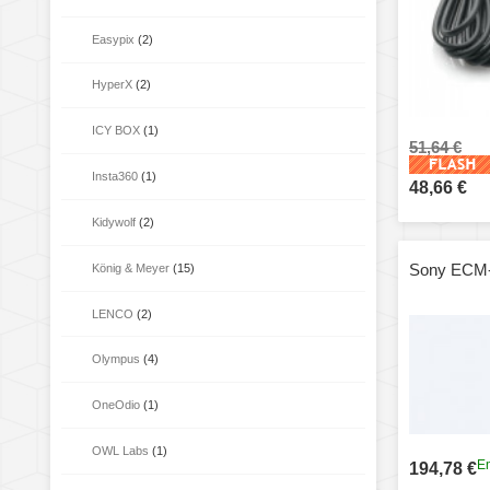
Easypix
(2)
HyperX
(2)
ICY BOX
(1)
51,64 €
Insta360
(1)
48,66 €
Kidywolf
(2)
Sony ECM-
König & Meyer
(15)
LENCO
(2)
Olympus
(4)
OneOdio
(1)
OWL Labs
(1)
En
194,78 €