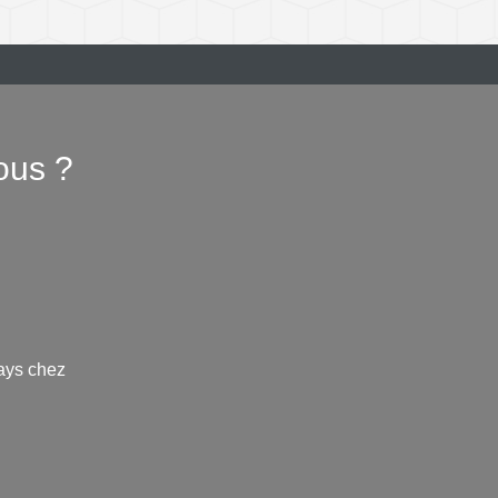
ous ?
ays chez