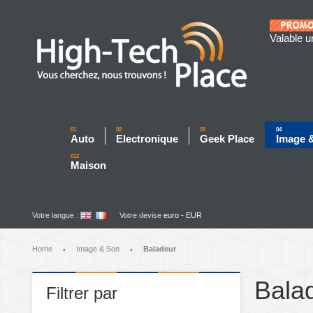
Valable u
01
02
03
04
Auto
Electronique
Geek Place
Image 
012
Maison
Votre langue :
Votre devise
euro - EUR
Home
Image & Son
Baladeur
•
•
Bala
Filtrer par