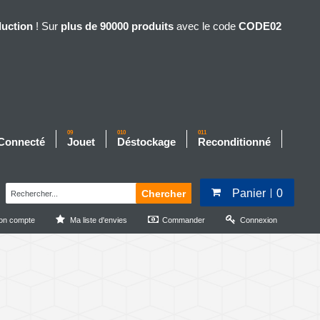
duction
! Sur
plus de 90000 produits
avec le code
CODE02
09
010
011
 Connecté
Jouet
Déstockage
Reconditionné
Panier
0
Chercher
on compte
Ma liste d'envies
Commander
Connexion