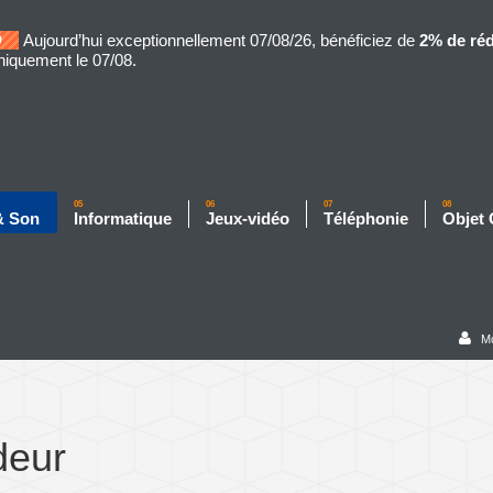
Aujourd’hui exceptionnellement 07/08/26, bénéficiez de
2% de ré
niquement le 07/08.
05
06
07
08
& Son
Informatique
Jeux-vidéo
Téléphonie
Objet
M
deur