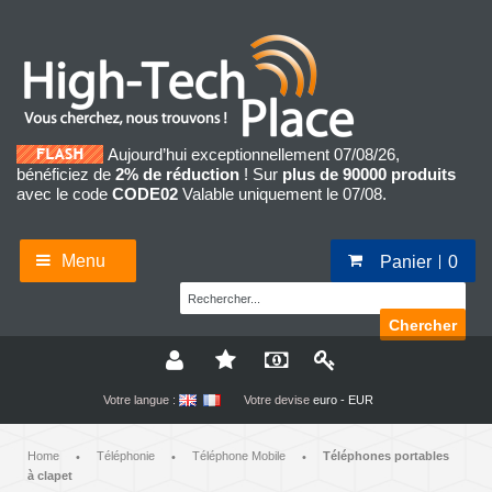
Aujourd’hui exceptionnellement 07/08/26,
bénéficiez de
2% de réduction
! Sur
plus de 90000 produits
avec le code
CODE02
Valable uniquement le 07/08.
Menu
Panier
0
Chercher
Votre langue :
Votre devise
euro - EUR
Home
Téléphonie
Téléphone Mobile
Téléphones portables
•
•
•
à clapet