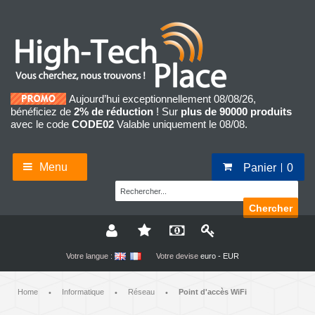
Aujourd’hui exceptionnellement 08/08/26,
bénéficiez de
2% de réduction
! Sur
plus de 90000 produits
avec le code
CODE02
Valable uniquement le 08/08.
Menu
Panier
0
Chercher
Votre langue :
Votre devise
euro - EUR
Home
Informatique
Réseau
Point d'accès WiFi
•
•
•