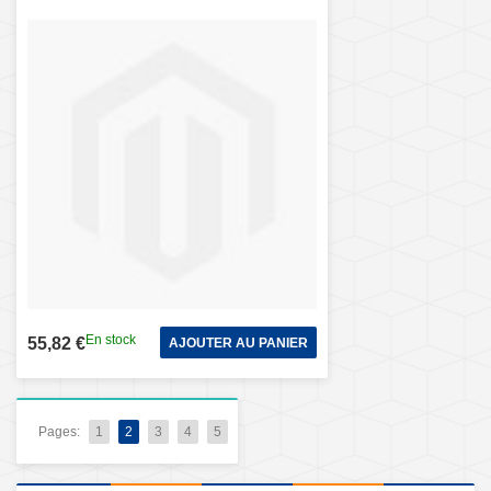
En stock
55,82 €
AJOUTER AU PANIER
Pages:
1
2
3
4
5