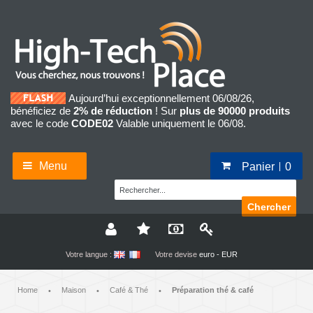
Aujourd’hui exceptionnellement 06/08/26,
bénéficiez de
2% de réduction
! Sur
plus de 90000 produits
avec le code
CODE02
Valable uniquement le 06/08.
Menu
Panier
0
Chercher
Votre langue :
Votre devise
euro - EUR
Home
Maison
Café & Thé
Préparation thé & café
•
•
•