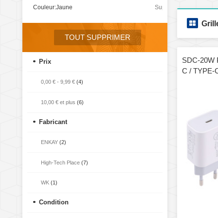
Couleur:
Jaune
Supprimer
cet
Grill
élément
TOUT SUPPRIMER
SDC-20W P
Prix
C / TYPE-
à 8 broche
0,00 €
-
9,99 €
(4)
(jaune)
10,00 €
et plus
(6)
Fabricant
ENKAY
(2)
High-Tech Place
(7)
WK
(1)
Condition