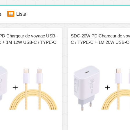
e
Liste
D Chargeur de voyage USB-
SDC-20W PD Chargeur de vo
C + 1M 12W USB-C / TYPE-C
C / TYPE-C + 1M 20W USB-C
s Set de câble de données,
à 8 broches Set de câble de d
fiche UE (jaune)