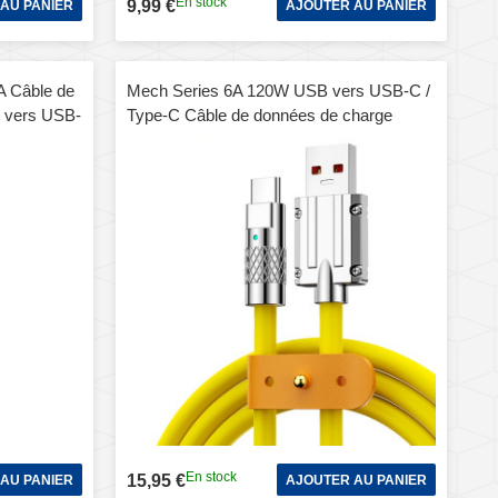
En stock
9,99 €
AU PANIER
AJOUTER AU PANIER
 Câble de
Mech Series 6A 120W USB vers USB-C /
B vers USB-
Type-C Câble de données de charge
e)
rapide en silicone avec prise métallique,
longueur: 1,8 m (jaune)
En stock
15,95 €
AU PANIER
AJOUTER AU PANIER