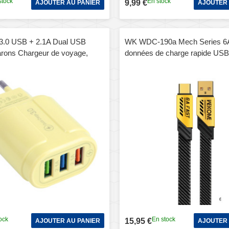
stock
En stock
9,99 €
AJOUTER AU PANIER
AJOUTER 
3.0 USB + 2.1A Dual USB
WK WDC-190a Mech Series 6A
rons Chargeur de voyage,
données de charge rapide US
Jaune)
C/Type-C, longueur : 1 m (jaun
ock
En stock
15,95 €
AJOUTER AU PANIER
AJOUTER 