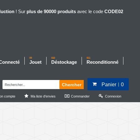
duction
! Sur
plus de 90000 produits
avec le code
CODE02
09
010
011
 Connecté
Jouet
Déstockage
Reconditionné
Panier
0
Chercher
on compte
Ma liste d'envies
Commander
Connexion