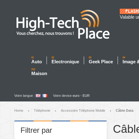
Valable u
01
02
03
04
Auto
Electronique
Geek Place
Image 
012
Maison
Votre langue :
Votre devise
euro - EUR
Home
Téléphonie
Accessoire Téléphone Mobile
Câble Data
•
•
•
Câbl
Filtrer par