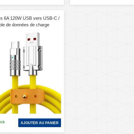
es 6A 120W USB vers USB-C /
le de données de charge
ilicone avec prise métallique,
,2 m (jaune)
ock
AJOUTER AU PANIER