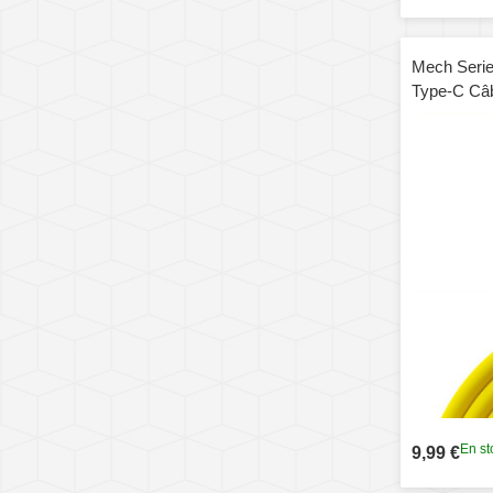
Mech Seri
Type-C Câb
rapide en s
longueur: 1
En st
9,99 €