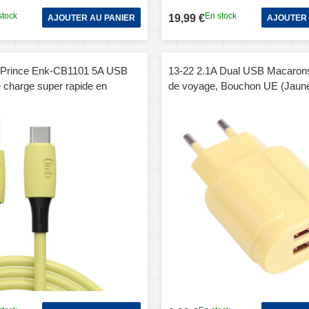
stock
En stock
19,99 €
AJOUTER AU PANIER
AJOUTER 
-Prince Enk-CB1101 5A USB
13-22 2.1A Dual USB Macaron
e charge super rapide en
de voyage, Bouchon UE (Jaun
B-C / C / C, longueur de câble:
e)