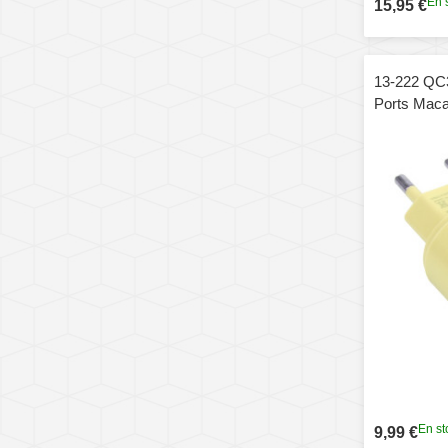
En 
15,95 €
13-222 QC
Ports Maca
Fiche UE (
En st
9,99 €