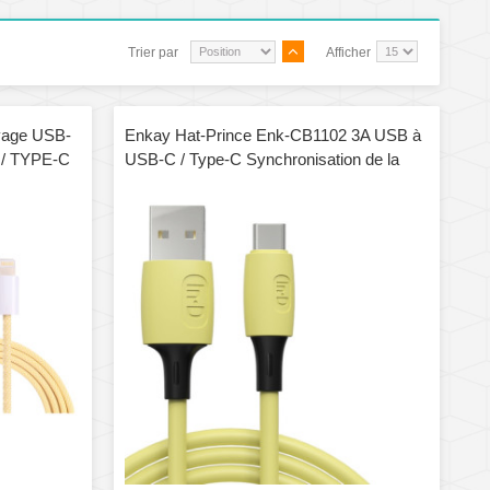
Trier par
Afficher
yage USB-
Enkay Hat-Prince Enk-CB1102 3A USB à
 / TYPE-C
USB-C / Type-C Synchronisation de la
onnées,
Silicone Câble de charge rapide, Longueur
du câble: 1,8 m (jaune)