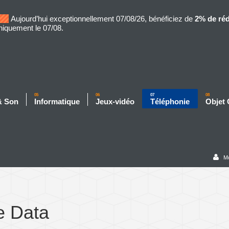
Aujourd’hui exceptionnellement 07/08/26, bénéficiez de
2% de ré
niquement le 07/08.
05
06
07
08
& Son
Informatique
Jeux-vidéo
Téléphonie
Objet
M
e Data