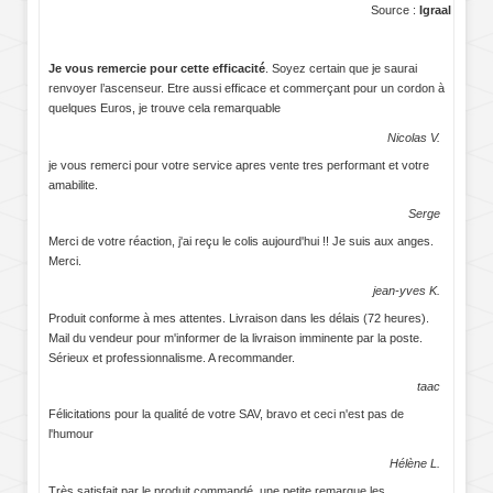
Source :
Igraal
Je vous remercie pour cette efficacité
. Soyez certain que je saurai
renvoyer l’ascenseur. Etre aussi efficace et commerçant pour un cordon à
quelques Euros, je trouve cela remarquable
Nicolas V.
je vous remerci pour votre service apres vente tres performant et votre
amabilite.
Serge
Merci de votre réaction, j'ai reçu le colis aujourd'hui !! Je suis aux anges.
Merci.
jean-yves K.
Produit conforme à mes attentes. Livraison dans les délais (72 heures).
Mail du vendeur pour m'informer de la livraison imminente par la poste.
Sérieux et professionnalisme. A recommander.
taac
Félicitations pour la qualité de votre SAV, bravo et ceci n'est pas de
l'humour
Hélène L.
Très satisfait par le produit commandé, une petite remarque,les