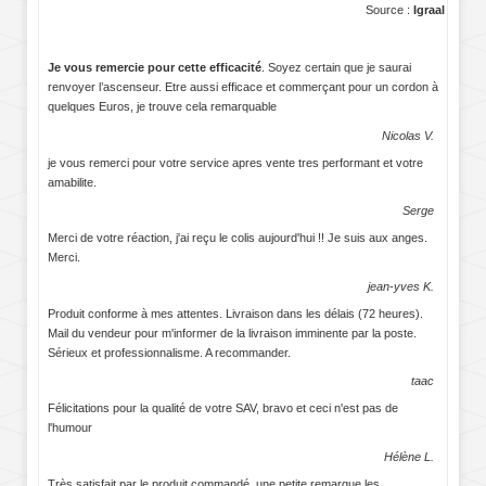
Source :
Igraal
Je vous remercie pour cette efficacité
. Soyez certain que je saurai
renvoyer l’ascenseur. Etre aussi efficace et commerçant pour un cordon à
quelques Euros, je trouve cela remarquable
Nicolas V.
je vous remerci pour votre service apres vente tres performant et votre
amabilite.
Serge
Merci de votre réaction, j'ai reçu le colis aujourd'hui !! Je suis aux anges.
Merci.
jean-yves K.
Produit conforme à mes attentes. Livraison dans les délais (72 heures).
Mail du vendeur pour m'informer de la livraison imminente par la poste.
Sérieux et professionnalisme. A recommander.
taac
Félicitations pour la qualité de votre SAV, bravo et ceci n'est pas de
l'humour
Hélène L.
Très satisfait par le produit commandé, une petite remarque,les