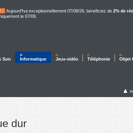
Aujourd’hui exceptionnellement 07/08/26, bénéficiez de
2% de ré
niquement le 07/08.
05
06
07
08
& Son
Informatique
Jeux-vidéo
Téléphonie
Objet
M
ue dur