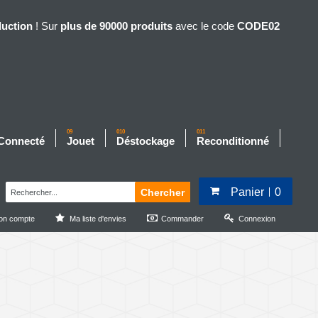
duction
! Sur
plus de 90000 produits
avec le code
CODE02
09
010
011
 Connecté
Jouet
Déstockage
Reconditionné
Panier
0
Chercher
on compte
Ma liste d'envies
Commander
Connexion