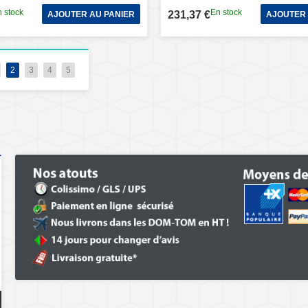
 stock
En stock
231,37 €
AJOUTER AU PANIER
AJOUTER 
2
3
4
5