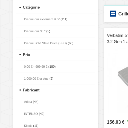
Catégorie
Grill
Disque dur externe 3 & 5''
(111)
Disque dur 3,5"
(5)
Verbatim S
3.2 Gen 1 
Disque Solid State Drive (SSD)
(66)
Prix
0,00 €
-
999,99 €
(180)
1 000,00 €
et plus
(2)
Fabricant
Adata
(44)
INTENSO
(42)
En
156,03 €
Kioxia
(11)