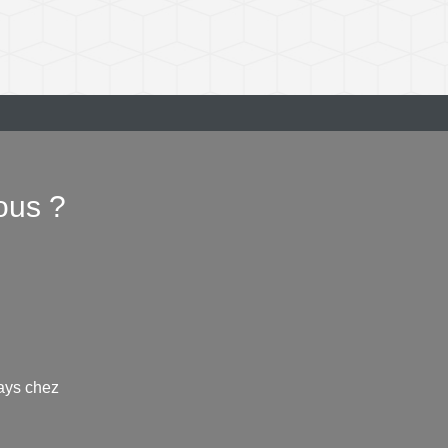
ous ?
ays chez