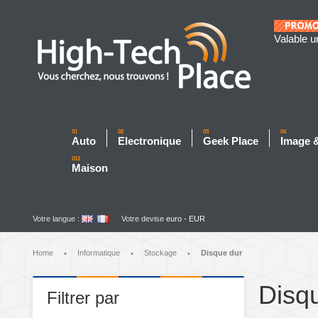
Valable u
01
02
03
04
Auto
Electronique
Geek Place
Image 
012
Maison
Votre langue :
Votre devise
euro - EUR
Home
Informatique
Stockage
Disque dur
•
•
•
Disq
Filtrer par