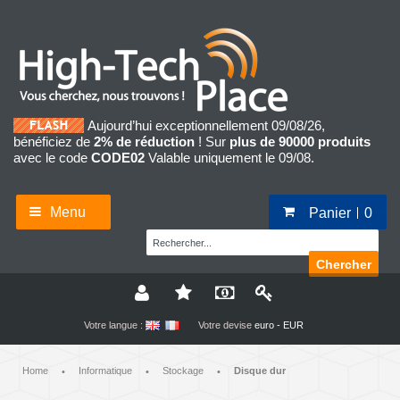
Aujourd’hui exceptionnellement 09/08/26,
bénéficiez de
2% de réduction
! Sur
plus de 90000 produits
avec le code
CODE02
Valable uniquement le 09/08.
Menu
Panier
0
Chercher
Votre langue :
Votre devise
euro - EUR
Home
Informatique
Stockage
Disque dur
•
•
•